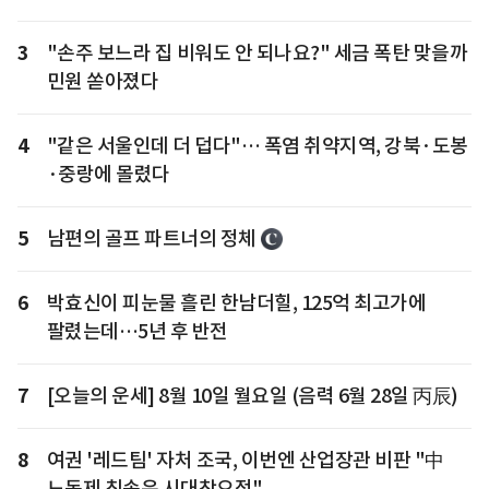
3
"손주 보느라 집 비워도 안 되나요?" 세금 폭탄 맞을까
민원 쏟아졌다
4
"같은 서울인데 더 덥다"… 폭염 취약지역, 강북·도봉
·중랑에 몰렸다
5
남편의 골프 파트너의 정체
6
박효신이 피눈물 흘린 한남더힐, 125억 최고가에
팔렸는데…5년 후 반전
7
[오늘의 운세] 8월 10일 월요일 (음력 6월 28일 丙辰)
8
여권 '레드팀' 자처 조국, 이번엔 산업장관 비판 "中
노동제 칭송은 시대착오적"