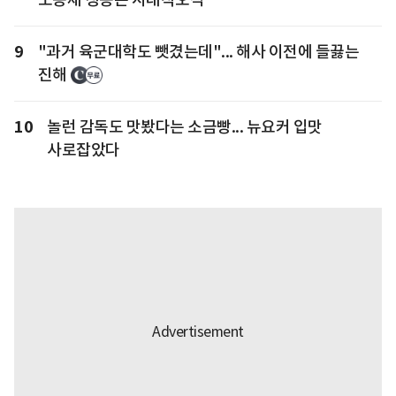
9
"과거 육군대학도 뺏겼는데"... 해사 이전에 들끓는
진해
10
놀런 감독도 맛봤다는 소금빵... 뉴요커 입맛
사로잡았다