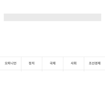
오피니언
정치
국제
사회
조선경제
문화·
조선
스포츠
건강
조선몰
연예
리더스
조선일보 공식 SNS