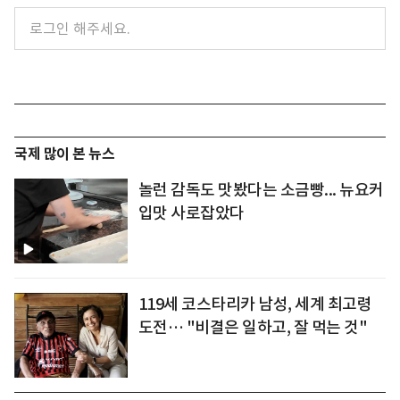
국제 많이 본 뉴스
놀런 감독도 맛봤다는 소금빵... 뉴요커
입맛 사로잡았다
119세 코스타리카 남성, 세계 최고령
도전… "비결은 일하고, 잘 먹는 것"