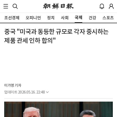
국제
조선경제
오피니언
정치
사회
건강
스포츠
중국 "미국과 동등한 규모로 각자 중시하는
제품 관세 인하 합의"
이가영 기자
업데이트
2026.05.16. 22:48