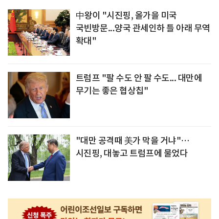
中왕이 "시진핑, 올가을 미국
국빈방문...양국 관세인하 틀 아래 무역
확대"
트럼프 "팔 수도 안 팔 수도... 대만에
무기는 좋은 협상칩"
"대만 공격때 美가 막을 거냐"…
시진핑, 대놓고 트럼프에 물었다