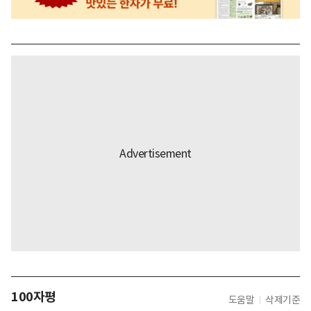
100자평
도움말
삭제기준