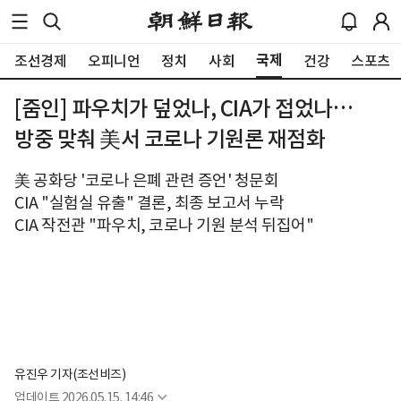
국제
조선경제
오피니언
정치
사회
건강
스포츠
[줌인] 파우치가 덮었나, CIA가 접었나…
방중 맞춰 美서 코로나 기원론 재점화
美 공화당 '코로나 은폐 관련 증언' 청문회
CIA "실험실 유출" 결론, 최종 보고서 누락
CIA 작전관 "파우치, 코로나 기원 분석 뒤집어"
유진우 기자(조선비즈)
업데이트
2026.05.15. 14:46