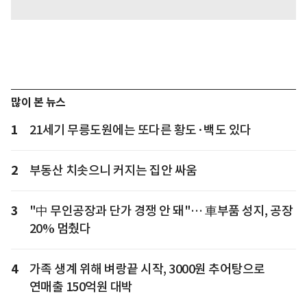
많이 본 뉴스
1
21세기 무릉도원에는 또다른 황도·백도 있다
2
부동산 치솟으니 커지는 집안 싸움
3
"中 무인공장과 단가 경쟁 안 돼"… 車부품 성지, 공장
20% 멈췄다
4
가족 생계 위해 벼랑끝 시작, 3000원 추어탕으로
연매출 150억원 대박