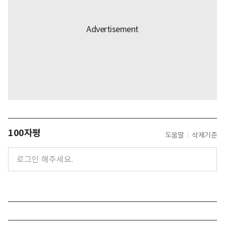
100자평
도움말
삭제기준