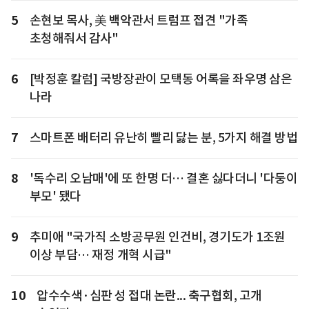
5
손현보 목사, 美 백악관서 트럼프 접견 "가족
초청해줘서 감사"
6
[박정훈 칼럼] 국방장관이 모택동 어록을 좌우명 삼은
나라
7
스마트폰 배터리 유난히 빨리 닳는 분, 5가지 해결 방법
8
'독수리 오남매'에 또 한명 더… 결혼 싫다더니 '다둥이
부모' 됐다
9
추미애 "국가직 소방공무원 인건비, 경기도가 1조원
이상 부담… 재정 개혁 시급"
10
압수수색·심판 성 접대 논란... 축구협회, 고개