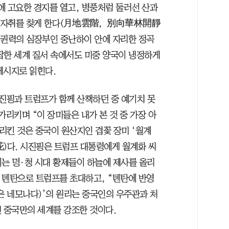
속에 고요한 경지를 열고, 병풍처럼 둘러선 산과
윽한 자취를 찾게 한다(月地雲階，別向華林開靜
권력의 심장부인 중난하이 안에 자리한 정곡
잡한 세계 질서 속에서도 미중 양국이 냉정하게
메시지로 읽힌다.
진핑과 트럼프가 함께 산책하던 중 예기치 못
가리키며 “이 장미들은 내가 본 것 중 가장 아
리킨 것은 중국이 원산지인 겹꽃 장미 ‘월계
花)다. 시진핑은 트럼프 대통령에게 월계화 씨
는 명·청 시대 황제들이 하늘에 제사를 올리
 톈탄으로 트럼프를 초대하고, “톈탄에 반영
 네모나다)’의 원리는 중국인의 우주관과 처
된 중국만의 세계를 강조한 것이다.