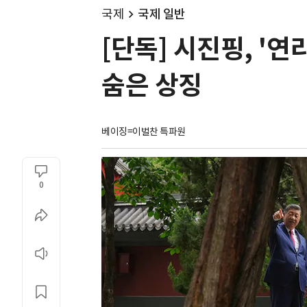
국제
국제 일반
[단독] 시진핑, '
숨은 상징
베이징=이벌찬 특파원
0