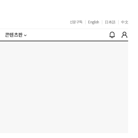
신문구독
|
English
|
日本語
|
中文
콘텐츠판