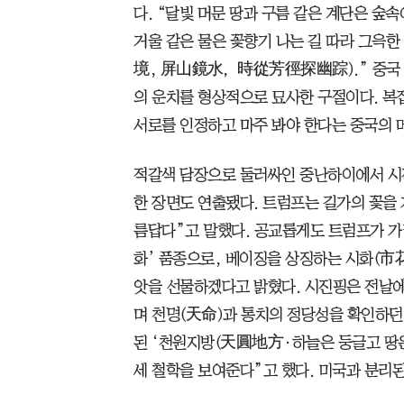
다. “달빛 머문 땅과 구름 같은 계단은 숲
거울 같은 물은 꽃향기 나는 길 따라 그
境, 屏山鏡水，時從芳徑探幽踪).” 중국 
의 운치를 형상적으로 묘사한 구절이다. 복
서로를 인정하고 마주 봐야 한다는 중국의 
적갈색 담장으로 둘러싸인 중난하이에서 시
한 장면도 연출됐다. 트럼프는 길가의 꽃을 
름답다”고 말했다. 공교롭게도 트럼프가 가
화’ 품종으로, 베이징을 상징하는 시화(市
앗을 선물하겠다고 밝혔다. 시진핑은 전날에
며 천명(天命)과 통치의 정당성을 확인하던
된 ‘천원지방(天圓地方·하늘은 둥글고 땅은
세 철학을 보여준다”고 했다. 미국과 분리