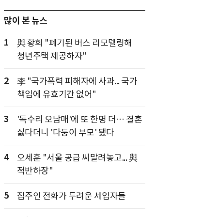
많이 본 뉴스
1
與 황희 "폐기된 버스 리모델링해
청년주택 제공하자"
2
李 "국가폭력 피해자에 사과... 국가
책임에 유효기간 없어"
3
'독수리 오남매'에 또 한명 더… 결혼
싫다더니 '다둥이 부모' 됐다
4
오세훈 "서울 공급 씨말려놓고... 與
적반하장"
5
집주인 전화가 두려운 세입자들