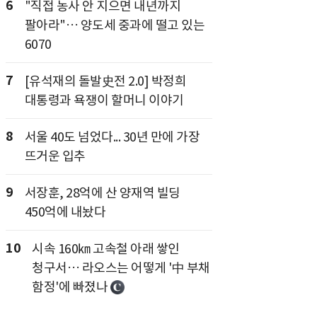
6
"직접 농사 안 지으면 내년까지
팔아라"… 양도세 중과에 떨고 있는
6070
7
[유석재의 돌발史전 2.0] 박정희
대통령과 욕쟁이 할머니 이야기
8
서울 40도 넘었다... 30년 만에 가장
뜨거운 입추
9
서장훈, 28억에 산 양재역 빌딩
450억에 내놨다
10
시속 160㎞ 고속철 아래 쌓인
청구서… 라오스는 어떻게 '中 부채
함정'에 빠졌나