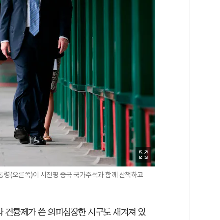
대통령(오른쪽)이 시진핑 중국 국가주석과 함께 산책하고
라 건륭제가 쓴 의미심장한 시구도 새겨져 있