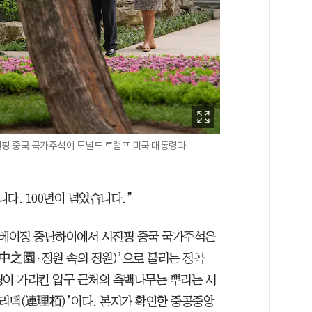
시진핑 중국 국가주석이 도널드 트럼프 미국 대통령과
다. 100년이 넘었습니다.”
 베이징 중난하이에서 시진핑 중국 국가주석은
中之園·정원 속의 정원)’으로 불리는 정곡
핑이 가리킨 입구 근처의 측백나무는 뿌리는 서
연리백(連理栢)’이다. 본지가 확인한 중공중앙