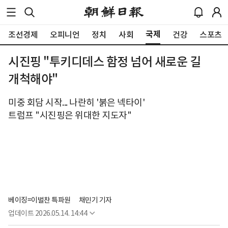
국제
조선경제
오피니언
정치
사회
건강
스포츠
시진핑 "투키디데스 함정 넘어 새로운 길
개척해야"
미중 회담 시작... 나란히 '붉은 넥타이'
트럼프 "시진핑은 위대한 지도자"
베이징=이벌찬 특파원
채민기 기자
업데이트
2026.05.14. 14:44