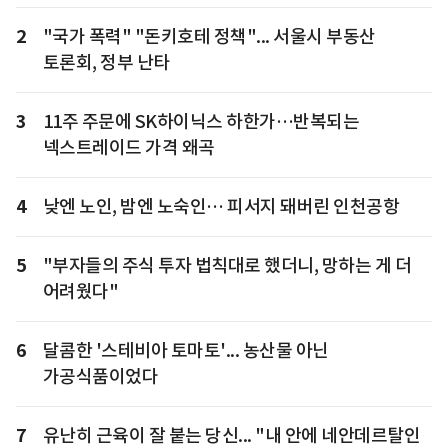
2
"국가 폭력" "돈키호테 정책"... 서울시 부동산
토론회, 정부 난타
3
11주 주문에 SK하이닉스 하한가…반복되는
넥스트레이드 가격 왜곡
4
낮엔 노인, 밤엔 노숙인… 피서지 돼버린 인천공항
5
"부자들의 주식 투자 법칙대로 했더니, 망하는 게 더
어려웠다"
6
달콤한 '스테비아 토마토'... 농산물 아닌
가공식품이었다
7
유난히 근육이 잘 붙는 당신... "내 안에 네안데르탈인