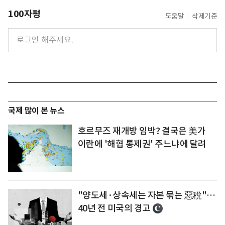
100자평
도움말
삭제기준
국제 많이 본 뉴스
호르무즈 재개방 임박? 결국은 美가
이란에 '해협 통제권' 주느냐에 달려
"양도세·상속세는 자본 묶는 惡稅"…
40년 전 미국의 경고