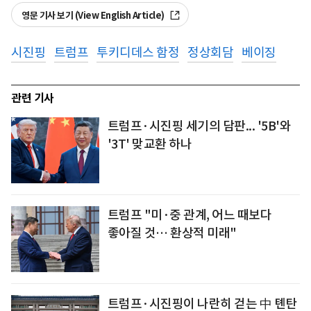
영문 기사 보기 (View English Article)
시진핑
트럼프
투키디데스 함정
정상회담
베이징
관련 기사
트럼프·시진핑 세기의 담판... '5B'와
'3T' 맞교환 하나
트럼프 "미·중 관계, 어느 때보다
좋아질 것… 환상적 미래"
트럼프·시진핑이 나란히 걷는 中 톈탄