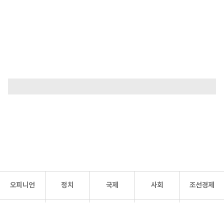
오피니언
정치
국제
사회
조선경제
문화·
조선
스포츠
건강
조선몰
연예
리더스