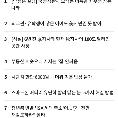
1
[박정훈 칼럼] 국방장관이 모택동 어록을 좌우명 삼은
나라
2
외교관·유학생이 낳은 아이도 美시민권 못 받아
3
[사설] 6년 전 李지사와 현재 秋지사의 180도 달라진
곳간 사정
4
부동산 치솟으니 커지는 '집'안싸움
5
시금치 한단 6000원… 더위 먹은 밥상 물가
6
스마트폰 배터리 유난히 빨리 닳는 분, 5가지 해결 방법
7
청년층 반발 'ISA 혜택 축소'에... 李 "전면
재검토하라" 질타