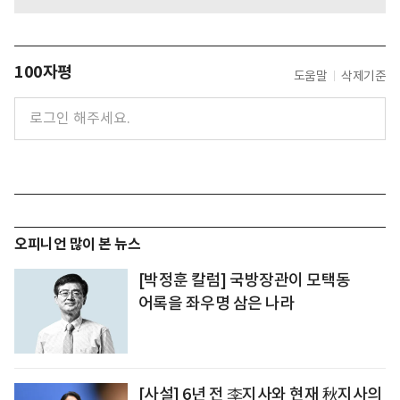
100자평
도움말
삭제기준
오피니언 많이 본 뉴스
[박정훈 칼럼] 국방장관이 모택동
어록을 좌우명 삼은 나라
[사설] 6년 전 李지사와 현재 秋지사의