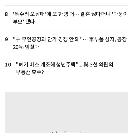
8
'독수리 오남매'에 또 한명 더… 결혼 싫다더니 '다둥이
부모' 됐다
9
"中 무인공장과 단가 경쟁 안 돼"… 車부품 성지, 공장
20% 멈췄다
10
"폐기 버스 개조해 청년주택"... 與 3선 의원의
부동산 묘수?