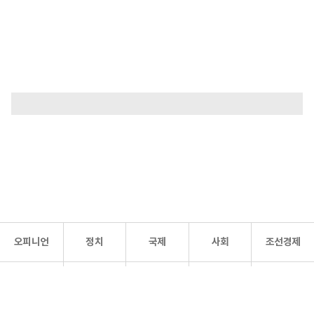
오피니언
정치
국제
사회
조선경제
문화·
조선
스포츠
건강
조선몰
연예
리더스