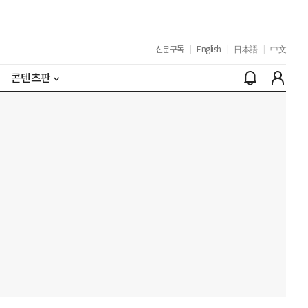
신문구독
|
English
|
日本語
|
中文
콘텐츠판