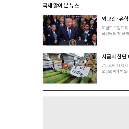
국제 많이 본 뉴스
외교관·유학
도널드 트럼프 미
국인들의 ‘원정 출
시금치 한단 
7일 오전 11시
모(38)씨가 백오이