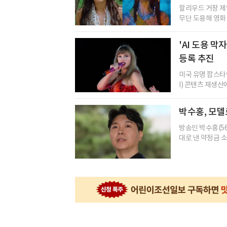
할리우드 거장 제
무단 도용해 영화 
'AI 도용 막
등록 추진
미국 유명 팝스타
I) 콘텐츠 재생산
박수홍, 모델
방송인 박수홍(5
대로 낸 약정금 소