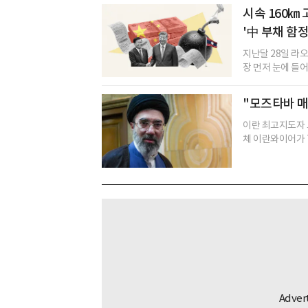
시속 160㎞
'中 부채 함
지난달 28일 라
장 먼저 눈에 들어
"모즈타바 매
이란 최고지도자 
체 이란와이어가 7