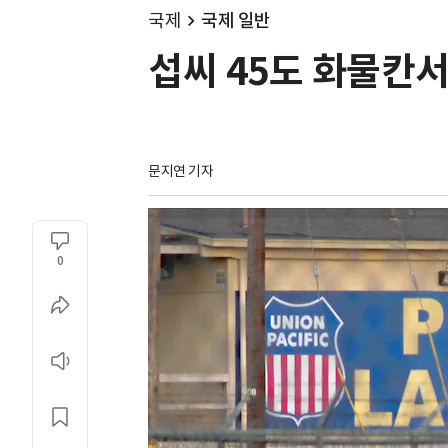
국제
국제 일반
섭씨 45도 화물칸서
문지연 기자
0