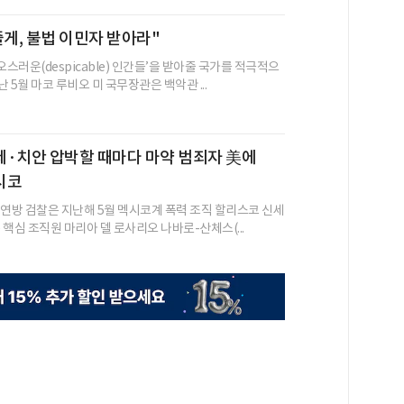
줄게, 불법 이민자 받아라"
오스러운(despicable) 인간들’을 받아줄 국가를 적극적으
난 5월 마코 루비오 미 국무장관은 백악관 ...
세·치안 압박할 때마다 마약 범죄자 美에
시코
 연방 검찰은 지난해 5월 멕시코계 폭력 조직 할리스코 신세
) 핵심 조직원 마리아 델 로사리오 나바로-산체스(...