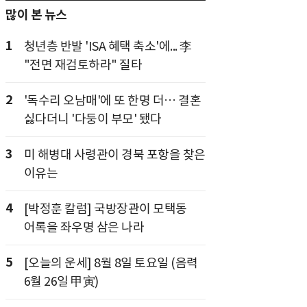
많이 본 뉴스
1
청년층 반발 'ISA 혜택 축소'에... 李
"전면 재검토하라" 질타
2
'독수리 오남매'에 또 한명 더… 결혼
싫다더니 '다둥이 부모' 됐다
3
미 해병대 사령관이 경북 포항을 찾은
이유는
4
[박정훈 칼럼] 국방장관이 모택동
어록을 좌우명 삼은 나라
5
[오늘의 운세] 8월 8일 토요일 (음력
6월 26일 甲寅)