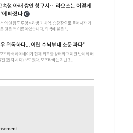
 고속철 아래 쌓인 청구서… 라오스는 어떻게
정'에 빠졌나
오스의 옛 왕도 루앙프라방 기차역. 승강장으로 들어서자 가
온 것은 역 이름이었습니다. 외벽에 붙은 ‘...
우 위독하다... 이란 수뇌부내 소문 파다"
모즈타바 하메네이가 현재 위독한 상태라고 이란 반체제 매
일(현지 시각) 보도했다. 모즈타바는 지난 3...