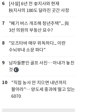
6
[사설] 6년 전 李지사와 현재
秋지사의 180도 달라진 곳간 사정
7
"폐기 버스 개조해 청년주택"... 與
3선 의원의 부동산 묘수?
8
"모즈타바 매우 위독하다... 이란
수뇌부내 소문 파다"
9
남자들뿐인 골프 사진… 아내가 놓친
것
10
"직접 농사 안 지으면 내년까지
팔아라"… 양도세 중과에 떨고 있는
6070