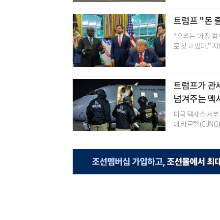
트럼프 "돈 
“우리는 ‘가장 혐
로 찾고 있다.” 지
트럼프가 관
넘겨주는 멕
미국 텍사스 서부
대 카르텔(CJNG