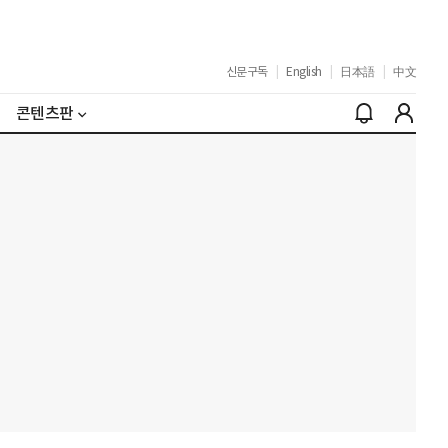
신문구독
|
English
|
日本語
|
中文
콘텐츠판