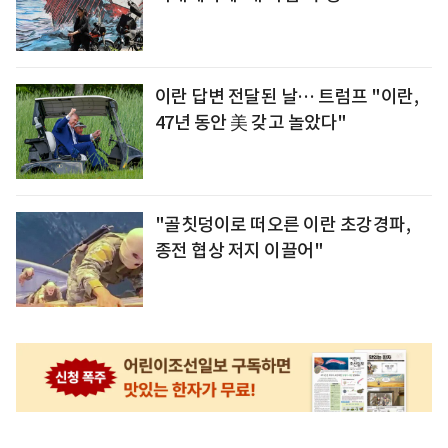
이란 답변 전달된 날… 트럼프 "이란,
47년 동안 美 갖고 놀았다"
"골칫덩이로 떠오른 이란 초강경파,
종전 협상 저지 이끌어"