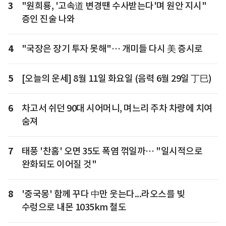
3
"원희룡, '고속道 변경땐 수사받는다'며 원안 지시"
증인 진술 나와
4
"국장은 장기 투자 못해"… 개미들 다시 美 증시로
5
[오늘의 운세] 8월 11일 화요일 (음력 6월 29일 丁巳)
6
차고서 쉬던 90대 시어머니, 며느리 주차 차량에 치여
숨져
7
태풍 '찬홈' 오면 35도 폭염 꺾일까… "일시적으로
완화되도 이어질 것"
8
'중국몽' 함께 꾸다 中만 웃는다...라오스를 빚
수렁으로 내몬 1035km 철도