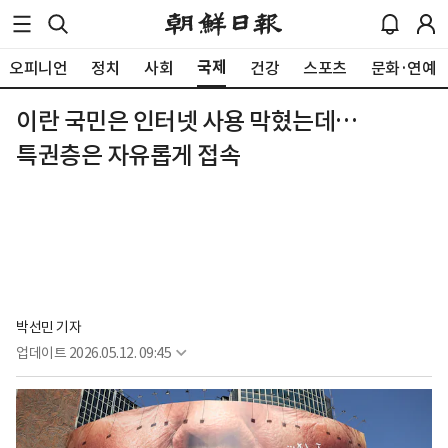
국제
오피니언
정치
사회
건강
스포츠
문화·연예
이란 국민은 인터넷 사용 막혔는데…
특권층은 자유롭게 접속
박선민 기자
업데이트
2026.05.12. 09:45