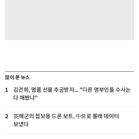
많이 본 뉴스
1
김건희, 명품 선물 추궁받자... "다른 영부인들 수사는
다 해봤냐"
2
英해군의 첩보용 드론 보트, 中으로 몰래 데이터
보냈다