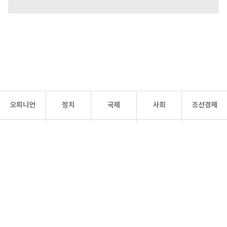
오피니언
정치
국제
사회
조선경제
문화·
조선
스포츠
건강
조선몰
연예
리더스
조선일보 공식 SNS
개인정보처리방침
사이트맵