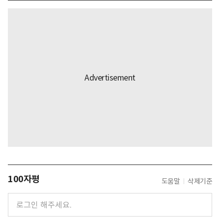
100자평
도움말
삭제기준