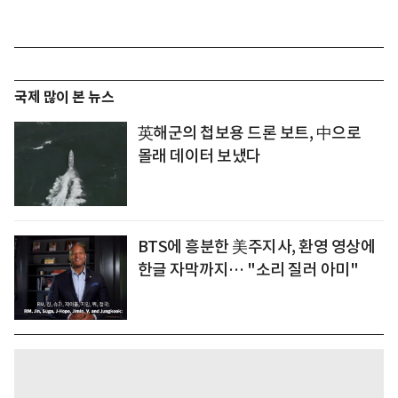
국제 많이 본 뉴스
英해군의 첩보용 드론 보트, 中으로
몰래 데이터 보냈다
BTS에 흥분한 美주지사, 환영 영상에
한글 자막까지… "소리 질러 아미"