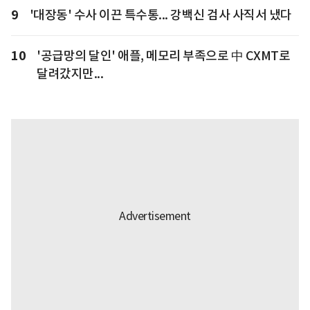
9
'대장동' 수사 이끈 특수통... 강백신 검사 사직서 냈다
10
'공급망의 달인' 애플, 메모리 부족으로 中 CXMT로
달려갔지만...