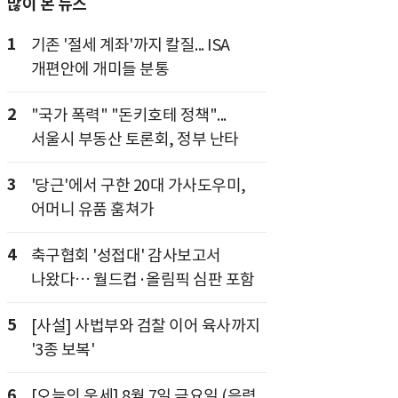
많이 본 뉴스
1
기존 '절세 계좌'까지 칼질... ISA
개편안에 개미들 분통
2
"국가 폭력" "돈키호테 정책"...
서울시 부동산 토론회, 정부 난타
3
'당근'에서 구한 20대 가사도우미,
어머니 유품 훔쳐가
4
축구협회 '성접대' 감사보고서
나왔다… 월드컵·올림픽 심판 포함
5
[사설] 사법부와 검찰 이어 육사까지
'3종 보복'
6
[오늘의 운세] 8월 7일 금요일 (음력