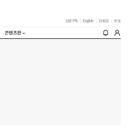
신문구독
|
English
|
日本語
|
中文
콘텐츠판