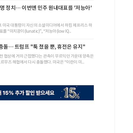
별명 정치… 이번엔 민주 원내대표를 '저능아'
프 미국 대통령이 자신의 소셜미디어에서 하킴 제프리스 하
“미치광이(lunatic)”, “저능아(low IQ...
충돌… 트럼프 "툭 쳤을 뿐, 휴전은 유지"
전 협상에 거의 근접했다는 관측이 무르익던 가운데 양측은
호르무즈 해협에서 다시 충돌했다. 미국은 “이란이 미...