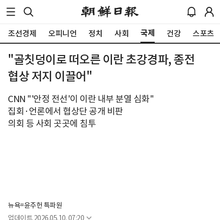
국제
조선경제
오피니언
정치
사회
건강
스포츠
"골칫덩이로 떠오른 이란 초강경파, 종전
협상 저지 이끌어"
CNN "'안정 전선'이 이란 내부 분열 심화"
집회·언론에서 협상단 공개 비판
의회 등 사회 곳곳에 침투
뉴욕=윤주헌 특파원
업데이트
2026.05.10. 07:20