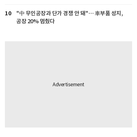
10
"中 무인공장과 단가 경쟁 안 돼"… 車부품 성지,
공장 20% 멈췄다