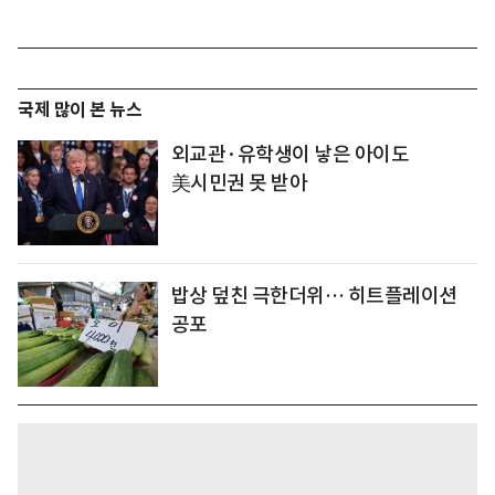
국제 많이 본 뉴스
외교관·유학생이 낳은 아이도
美시민권 못 받아
밥상 덮친 극한더위… 히트플레이션
공포