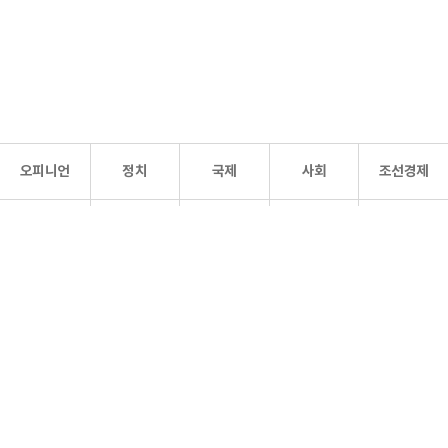
오피니언
정치
국제
사회
조선경제
문화·
조선
스포츠
건강
조선몰
연예
리더스
조선일보 공식 SNS
개인정보처리방침
사이트맵
Copyright 조선일보 All rights reserved. 무단 전재 및 재배포 금지.