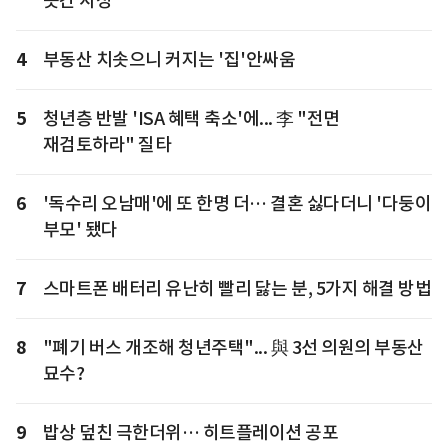
곳간 사정
4
부동산 치솟으니 커지는 '집'안싸움
5
청년층 반발 'ISA 혜택 축소'에... 李 "전면
재검토하라" 질타
6
'독수리 오남매'에 또 한명 더… 결혼 싫다더니 '다둥이
부모' 됐다
7
스마트폰 배터리 유난히 빨리 닳는 분, 5가지 해결 방법
8
"폐기 버스 개조해 청년주택"... 與 3선 의원의 부동산
묘수?
9
밥상 덮친 극한더위… 히트플레이션 공포