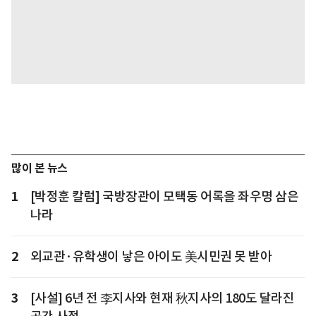
많이 본 뉴스
1
[박정훈 칼럼] 국방장관이 모택동 어록을 좌우명 삼은
나라
2
외교관·유학생이 낳은 아이도 美시민권 못 받아
3
[사설] 6년 전 李지사와 현재 秋지사의 180도 달라진