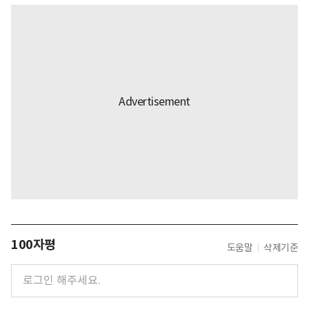
100자평
도움말
삭제기준