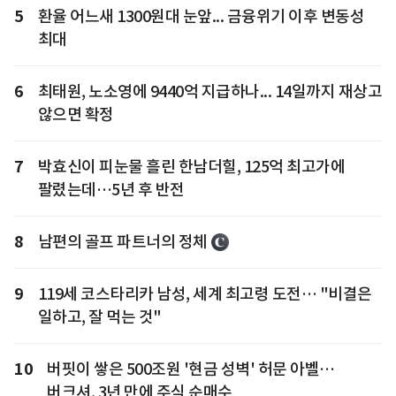
5
환율 어느새 1300원대 눈앞... 금융위기 이후 변동성
최대
6
최태원, 노소영에 9440억 지급하나... 14일까지 재상고
않으면 확정
7
박효신이 피눈물 흘린 한남더힐, 125억 최고가에
팔렸는데…5년 후 반전
8
남편의 골프 파트너의 정체
9
119세 코스타리카 남성, 세계 최고령 도전… "비결은
일하고, 잘 먹는 것"
10
버핏이 쌓은 500조원 '현금 성벽' 허문 아벨…
버크셔, 3년 만에 주식 순매수