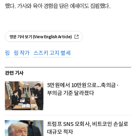
했다. 가사와 육아 경험을 담은 에세이도 집필했다.
영문 기사 보기 (View English Article)
링
링 작가
스즈키 고지 별세
관련 기사
5만원에서 10만원으로...축의금·
부의금 기준 달라졌다
트럼프 SNS 모회사, 비트코인 손실로
대규모 적자