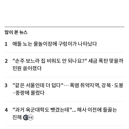
많이 본 뉴스
1
애들 노는 물놀이장에 구렁이가 나타났다
2
"손주 보느라 집 비워도 안 되나요?" 세금 폭탄 맞을까
민원 쏟아졌다
3
"같은 서울인데 더 덥다"… 폭염 취약지역, 강북·도봉
·중랑에 몰렸다
4
"과거 육군대학도 뺏겼는데"... 해사 이전에 들끓는
진해