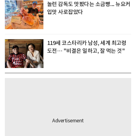
놀런 감독도 맛봤다는 소금빵... 뉴요커
입맛 사로잡았다
119세 코스타리카 남성, 세계 최고령
도전… "비결은 일하고, 잘 먹는 것"