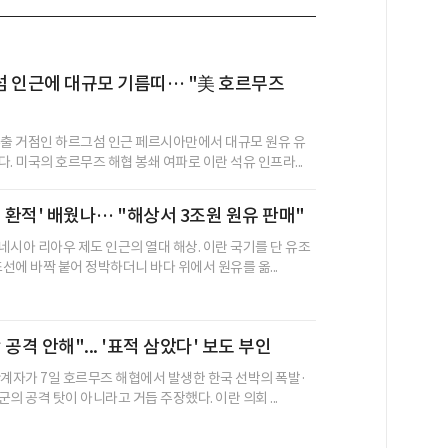
섬 인근에 대규모 기름띠… "美 호르무즈
수출 거점인 하르그섬 인근 페르시아만에서 대규모 원유 유
. 미국의 호르무즈 해협 봉쇄 여파로 이란 석유 인프라...
식 환적' 배웠나… "해상서 3조원 원유 판매"
네시아 리아우 제도 인근의 열대 해상. 이란 국기를 단 유조
조선에 바짝 붙어 정박하더니 바다 위에서 원유를 옮...
공격 안해"... '표적 삼았다' 보도 부인
관계자가 7일 호르무즈 해협에서 발생한 한국 선박의 폭발·
의 공격 탓이 아니라고 거듭 주장했다. 이란 의회 ...