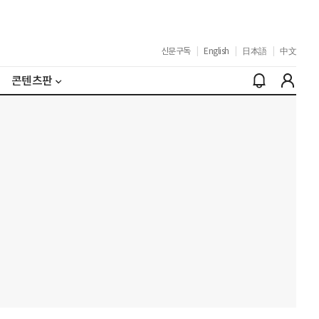
신문구독
|
English
|
日本語
|
中文
콘텐츠판