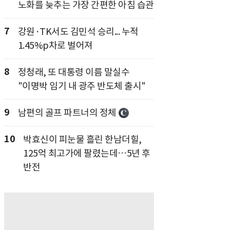
노화를 늦추는 가장 간편한 아침 습관
7
강원·TK서도 김민석 승리... 누적
1.45%p차로 벌어져
8
정청래, 또 대통령 이름 말실수
"이명박 임기 내 광주 반도체 출시"
9
남편의 골프 파트너의 정체
10
박효신이 피눈물 흘린 한남더힐,
125억 최고가에 팔렸는데…5년 후
반전