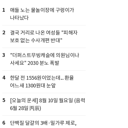
1
애들 노는 물놀이장에 구렁이가
나타났다
2
결국 거리로 나온 여성들 "피해자
보호 없는 수사개편 반대"
3
"더퍼스트무빙캐슬에 의원님이나
사세요" 2030 분노 폭발
4
한달 전 1556원이었는데... 환율
어느새 1300원대 눈앞
5
[오늘의 운세] 8월 10일 월요일 (음력
6월 28일 丙辰)
6
단백질 달걀의 3배·밀가루 제로,