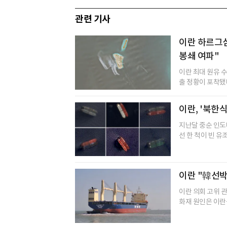
관련 기사
이란 하르그
봉쇄 여파"
이란 최대 원유 
출 정황이 포착됐다
이란, '북한
지난달 중순 인도
선 한 척이 빈 유
이란 "韓선박 
이란 의회 고위 
화재 원인은 이란군