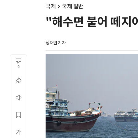
국제
국제 일반
"해수면 붙어 떼지
정채빈 기자
0