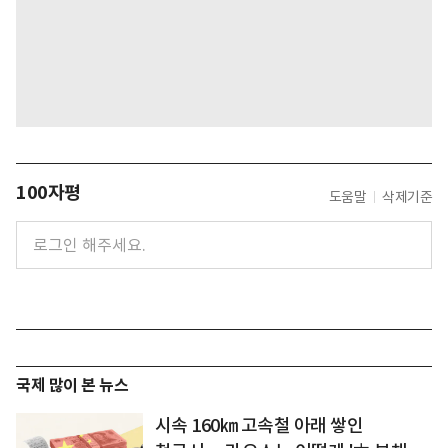
100자평
도움말
삭제기준
국제 많이 본 뉴스
시속 160㎞ 고속철 아래 쌓인