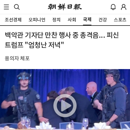
국제
조선경제
오피니언
정치
사회
건강
스포츠
백악관 기자단 만찬 행사 중 총격음... 피신
트럼프 "엄청난 저녁"
용의자 체포