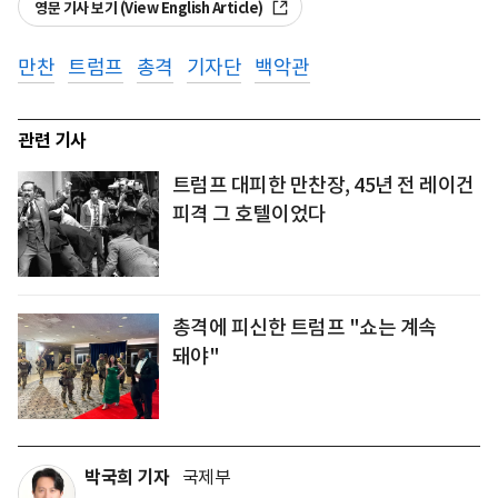
영문 기사 보기 (View English Article)
만찬
트럼프
총격
기자단
백악관
관련 기사
트럼프 대피한 만찬장, 45년 전 레이건
피격 그 호텔이었다
총격에 피신한 트럼프 "쇼는 계속
돼야"
박국희 기자
국제부