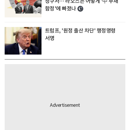
청구서… 라오스는 어떻게 '中 부채
함정'에 빠졌나
트럼프, '원정 출산 차단' 행정명령
서명