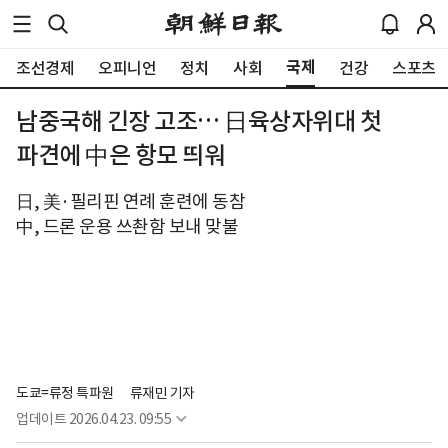
국제
조선경제
오피니언
정치
사회
건강
스포츠
남중국해 긴장 고조… 日육상자위대 첫
파견에 中은 항모 띄워
日, 美·필리핀 연례 훈련에 동참
中, 드론 운용 쓰촨함 보내 맞불
도쿄=류정 특파원
류재민 기자
업데이트
2026.04.23. 09:55