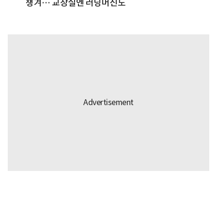
챙겨… 교장실엔 러닝머신도