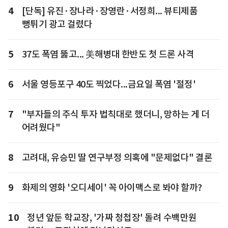
4
[단독] 유진·장나라·장영란·서정희... 뷰티제품
뻥튀기 광고 걸렸다
5
37도 폭염 뚫고... 美해병대 한반도 첫 드론 사격
6
서울 영등포구 40도 찍었다...금요일 폭염 '절정'
7
"부자들의 주식 투자 법칙대로 했더니, 망하는 게 더
어려웠다"
8
고려대, 유승민 딸 연구부정 의혹에 "문제없다" 결론
9
화제의 영화 '오디세이' 꼭 아이맥스로 봐야 할까?
10
정년 앞둔 학교장, '가짜 청첩장' 돌려 수백만원