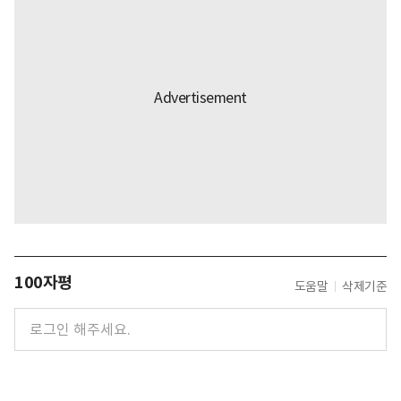
100자평
도움말
삭제기준