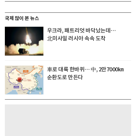
국제 많이 본 뉴스
우크라, 패트리엇 바닥났는데…
北미사일 러시아 속속 도착
車로 대륙 한바퀴… 中, 2만7000㎞
순환도로 만든다