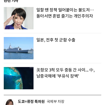
관련 기사
일할 땐 정책 밀어붙이는 불도저…
돌아서면 혼밥 즐기는 개인주의자
일본, 전후 첫 군함 수출
美항모 3척 모두 중동 간 사이... 中,
남중국해에 '부유식 장벽'
도쿄=류정 특파원
국제부 차장