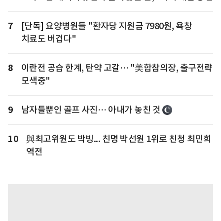
7
[단독] 요양병원들 "환자당 지원금 7980원, 욕창
치료도 버겁다"
8
이란전 공습 한계, 탄약 고갈… "美합참의장, 출구전략
모색중"
9
남자들뿐인 골프 사진… 아내가 놓친 것
10
與최고위원도 박빙... 친명 박선원 1위로 친청 최민희
역전