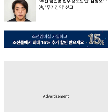
'부천 금은방 업주 강도살인' 김성호…
法, '무기징역' 선고