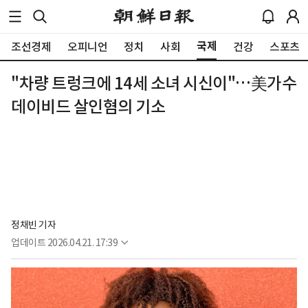
국제
조선경제
오피니언
정치
사회
건강
스포츠
"차량 트렁크에 14세 소녀 시신이"…美가수
데이비드 살인혐의 기소
정채빈 기자
업데이트
2026.04.21. 17:39