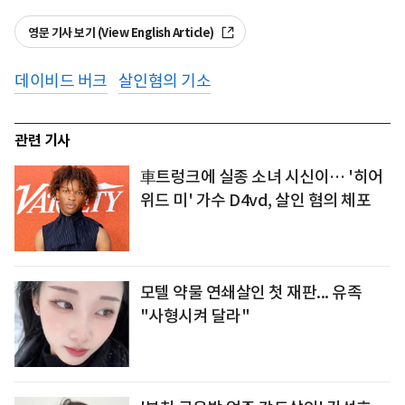
영문 기사 보기 (View English Article)
데이비드 버크
살인혐의 기소
관련 기사
車트렁크에 실종 소녀 시신이… '히어
위드 미' 가수 D4vd, 살인 혐의 체포
모텔 약물 연쇄살인 첫 재판... 유족
"사형시켜 달라"