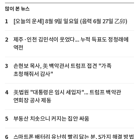
많이 본 뉴스
1
[오늘의 운세] 8월 9일 일요일 (음력 6월 27일 乙卯)
2
제주·인천 김민석이 웃었다... 누적 득표도 정청래에
역전
3
손현보 목사, 美 백악관서 트럼프 접견 "가족
초청해줘서 감사"
4
美법원 "대통령은 임시 세입자"... 트럼프 백악관
연회장 공사 제동
5
부동산 치솟으니 커지는 집안 싸움
6
스마트폰 배터리 유난히 빨리 닳는 분, 5가지 해결 방법