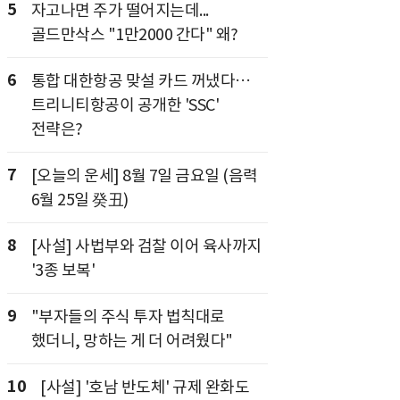
5
자고나면 주가 떨어지는데...
골드만삭스 "1만2000 간다" 왜?
6
통합 대한항공 맞설 카드 꺼냈다…
트리니티항공이 공개한 'SSC'
전략은?
7
[오늘의 운세] 8월 7일 금요일 (음력
6월 25일 癸丑)
8
[사설] 사법부와 검찰 이어 육사까지
'3종 보복'
9
"부자들의 주식 투자 법칙대로
했더니, 망하는 게 더 어려웠다"
10
[사설] '호남 반도체' 규제 완화도