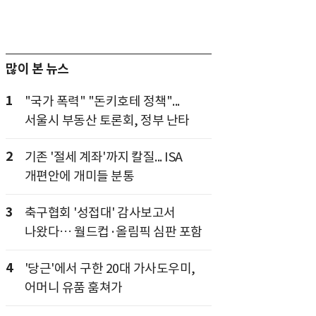
많이 본 뉴스
1
"국가 폭력" "돈키호테 정책"...
서울시 부동산 토론회, 정부 난타
2
기존 '절세 계좌'까지 칼질... ISA
개편안에 개미들 분통
3
축구협회 '성접대' 감사보고서
나왔다… 월드컵·올림픽 심판 포함
4
'당근'에서 구한 20대 가사도우미,
어머니 유품 훔쳐가