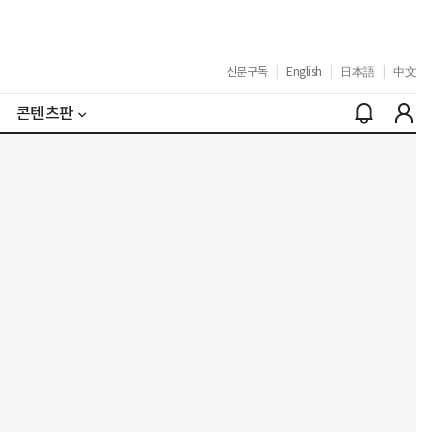
신문구독
|
English
|
日本語
|
中文
콘텐츠판