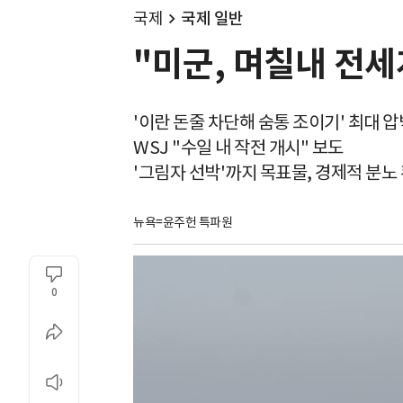
국제
국제 일반
"미군, 며칠내 전세
'이란 돈줄 차단해 숨통 조이기' 최대 압
WSJ "수일 내 작전 개시" 보도
'그림자 선박'까지 목표물, 경제적 분노
뉴욕=윤주헌 특파원
0