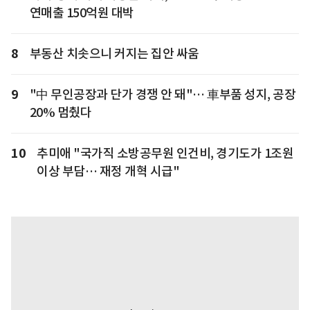
연매출 150억원 대박
8
부동산 치솟으니 커지는 집안 싸움
9
"中 무인공장과 단가 경쟁 안 돼"… 車부품 성지, 공장
20% 멈췄다
10
추미애 "국가직 소방공무원 인건비, 경기도가 1조원
이상 부담… 재정 개혁 시급"