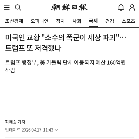
국제
조선경제
오피니언
정치
사회
건강
스포츠
미국인 교황 "소수의 폭군이 세상 파괴"…
트럼프 또 저격했나
트럼프 행정부, 美 가톨릭 단체 아동복지 예산 160억원
삭감
최혜승 기자 
업데이트
2026.04.17. 11:43