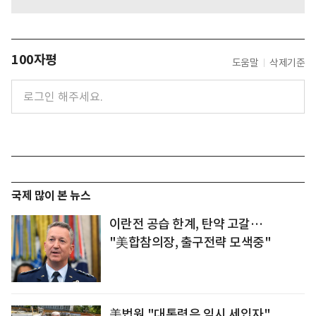
100자평
도움말
삭제기준
국제 많이 본 뉴스
이란전 공습 한계, 탄약 고갈…
"美합참의장, 출구전략 모색중"
美법원 "대통령은 임시 세입자"...