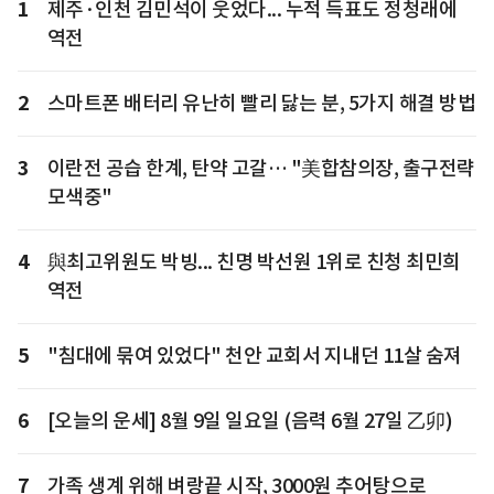
1
제주·인천 김민석이 웃었다... 누적 득표도 정청래에
역전
2
스마트폰 배터리 유난히 빨리 닳는 분, 5가지 해결 방법
3
이란전 공습 한계, 탄약 고갈… "美합참의장, 출구전략
모색중"
4
與최고위원도 박빙... 친명 박선원 1위로 친청 최민희
역전
5
"침대에 묶여 있었다" 천안 교회서 지내던 11살 숨져
6
[오늘의 운세] 8월 9일 일요일 (음력 6월 27일 乙卯)
7
가족 생계 위해 벼랑끝 시작, 3000원 추어탕으로