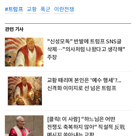
#
트럼프
교황
폭군
이란전쟁
관련 기사
"신성모독" 반발에 트럼프 SNS글
삭제…"의사처럼 나왔다고 생각해"
주장
교황 때리며 본인은 '예수 행세'?...
신격화 이미지로 선 넘은 트럼프
[클릭! 이 사람] "하느님은 어떤
전쟁도 축복하지 않아" 직설적 反戰
메시지 쏟아내는 교황