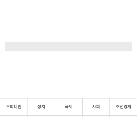
오피니언
정치
국제
사회
조선경제
문화·
조선
스포츠
건강
조선몰
연예
리더스