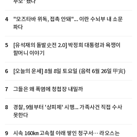
부모' 됐다
4
"모즈타바 위독, 접촉 안돼"... 이란 수뇌부 내 소문
파다
5
[유석재의 돌발史전 2.0] 박정희 대통령과 욕쟁이
할머니 이야기
6
[오늘의 운세] 8월 8일 토요일 (음력 6월 26일 甲寅)
7
그들은 왜 폭염에 청첩장 내밀까
8
경찰, 9월부터 '상피제' 시행... 가족사건 직접 수사
못한다
9
시속 160㎞ 고속철 아래 쌓인 청구서… 라오스는