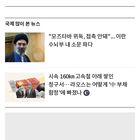
국제 많이 본 뉴스
"모즈타바 위독, 접촉 안돼"... 이란
수뇌부 내 소문 파다
시속 160㎞ 고속철 아래 쌓인
청구서… 라오스는 어떻게 '中 부채
함정'에 빠졌나