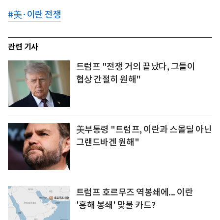
#
美·이란 전쟁
관련 기사
트럼프 "전쟁 거의 끝났다, 그들이
협상 간절히 원해"
美부통령 "트럼프, 이란과 스몰딜 아닌
그랜드바겐 원해"
트럼프 호르무즈 역봉쇄에... 이란
'홍해 봉쇄' 맞불 카드?