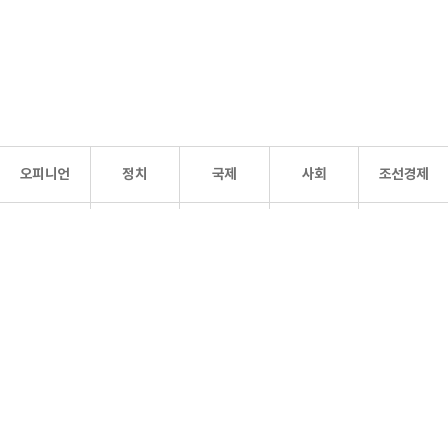
오피니언
정치
국제
사회
조선경제
문화·
조선
스포츠
건강
조선몰
연예
리더스
조선일보 공식 SNS
개인정보처리방침
사이트맵
Copyright 조선일보 All rights reserved. 무단 전재 및 재배포 금지.