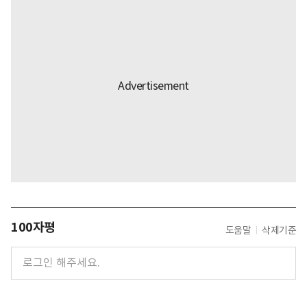
100자평
도움말
삭제기준