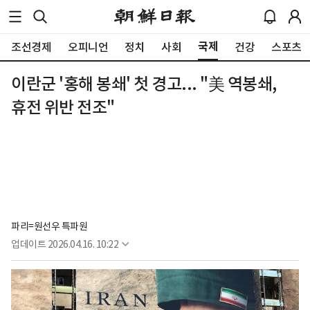
국제
조선경제
오피니언
정치
사회
건강
스포츠
이란군 '홍해 봉쇄' 첫 경고... "美 역봉쇄,
휴전 위반 전조"
파리=원선우 특파원
업데이트
2026.04.16. 10:22