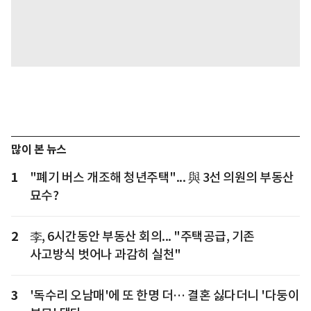
많이 본 뉴스
1
"폐기 버스 개조해 청년주택"... 與 3선 의원의 부동산
묘수?
2
李, 6시간동안 부동산 회의... "주택공급, 기존
사고방식 벗어나 과감히 실천"
3
'독수리 오남매'에 또 한명 더… 결혼 싫다더니 '다둥이