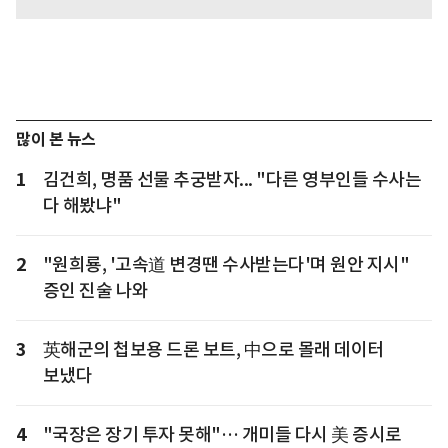
많이 본 뉴스
1
김건희, 명품 선물 추궁받자... "다른 영부인들 수사는
다 해봤냐"
2
"원희룡, '고속道 변경땐 수사받는다'며 원안 지시"
증인 진술 나와
3
英해군의 첩보용 드론 보트, 中으로 몰래 데이터
보냈다
4
"국장은 장기 투자 못해"… 개미들 다시 美 증시로