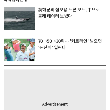
英해군의 첩보용 드론 보트, 中으로
몰래 데이터 보냈다
70→50→30위… '커트라인' 넘으면
'돈잔치' 열린다