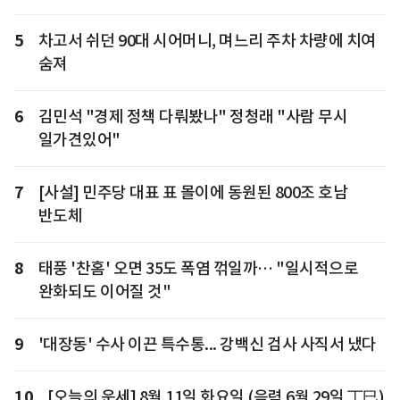
5
차고서 쉬던 90대 시어머니, 며느리 주차 차량에 치여
숨져
6
김민석 "경제 정책 다뤄봤나" 정청래 "사람 무시
일가견있어"
7
[사설] 민주당 대표 표 몰이에 동원된 800조 호남
반도체
8
태풍 '찬홈' 오면 35도 폭염 꺾일까… "일시적으로
완화되도 이어질 것"
9
'대장동' 수사 이끈 특수통... 강백신 검사 사직서 냈다
10
[오늘의 운세] 8월 11일 화요일 (음력 6월 29일 丁巳)