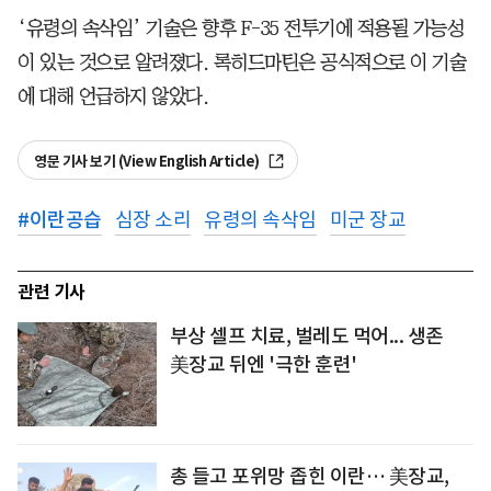
‘유령의 속삭임’ 기술은 향후 F-35 전투기에 적용될 가능성
이 있는 것으로 알려졌다. 록히드마틴은 공식적으로 이 기술
에 대해 언급하지 않았다.
영문 기사 보기 (View English Article)
#
이란공습
심장 소리
유령의 속삭임
미군 장교
관련 기사
부상 셀프 치료, 벌레도 먹어... 생존
美장교 뒤엔 '극한 훈련'
총 들고 포위망 좁힌 이란… 美장교,