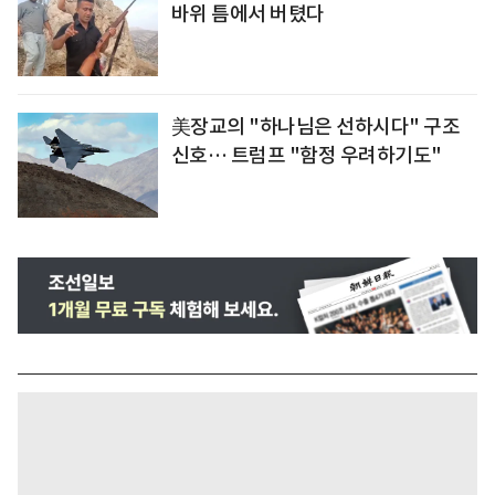
바위 틈에서 버텼다
美장교의 "하나님은 선하시다" 구조
신호… 트럼프 "함정 우려하기도"