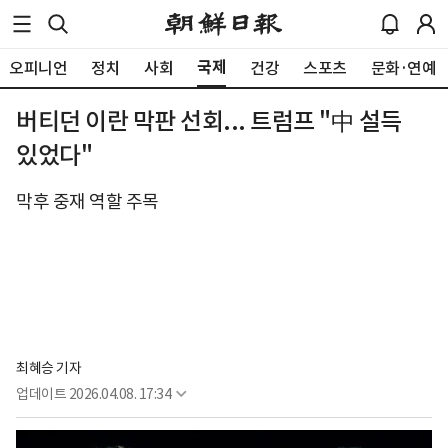
국제
오피니언
정치
사회
건강
스포츠
문화·연예
버티던 이란 막판 선회... 트럼프 "中 설득
있었다"
막후 중재 역할 주목
최혜승 기자 
업데이트
2026.04.08. 17:34