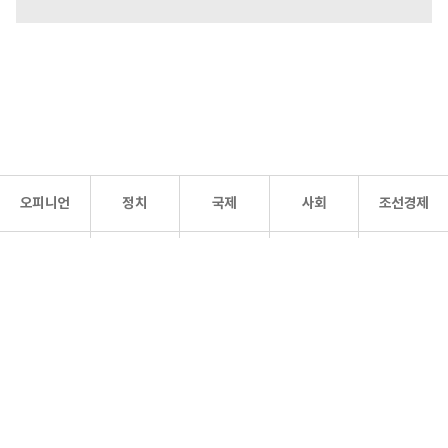
오피니언
정치
국제
사회
조선경제
문화·
조선
스포츠
건강
조선몰
연예
리더스
조선일보 공식 SNS
개인정보처리방침
사이트맵