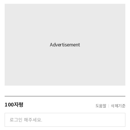
100자평
도움말
삭제기준