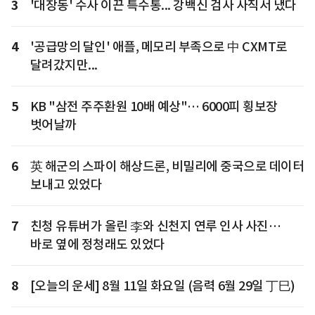
3
'대장동' 수사 이끈 특수통... 강백신 검사 사직서 냈다
4
'공급망의 달인' 애플, 메모리 부족으로 中 CXMT로
달려갔지만...
5
KB "삼전 주주환원 10배 예상"… 6000피 횡보장
벗어날까
6
英 해군의 스파이 해상드론, 비밀리에 중국으로 데이터
보내고 있었다
7
친청 유튜버가 올린 李와 신천지 연루 인사 사진…
바로 옆에 정청래도 있었다
8
[오늘의 운세] 8월 11일 화요일 (음력 6월 29일 丁巳)