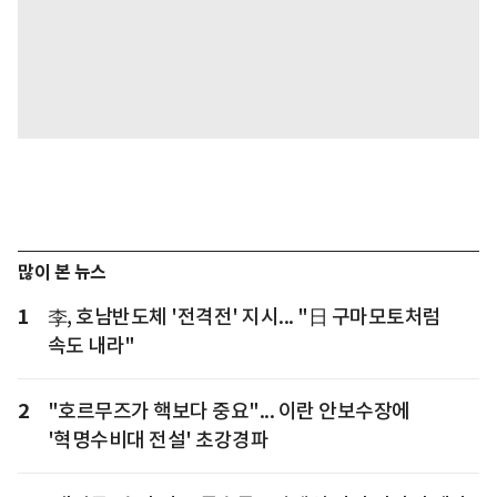
많이 본 뉴스
1
李, 호남반도체 '전격전' 지시... "日 구마모토처럼
속도 내라"
2
"호르무즈가 핵보다 중요"... 이란 안보수장에
'혁명수비대 전설' 초강경파