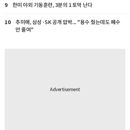
9
한미 야외 기동훈련, 3분의 1 토막 난다
10
추미애, 삼성·SK 공개 압박... "용수 줬는데도 폐수
안 줄여"