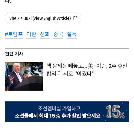
다.
영문 기사 보기 (View English Article)
#
트럼프
이란
선회
중국
설득
관련 기사
핵 문제는 빼놓고... 美·이란, 2주 휴전
합의 뒤 서로 "이겼다"