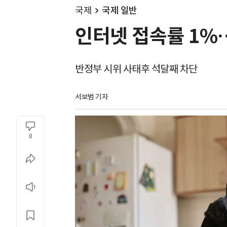
국제
국제 일반
인터넷 접속률 1%…
반정부 시위 사태후 석달째 차단
서보범 기자
0