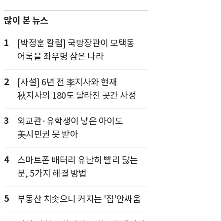
많이 본 뉴스
1
[박정훈 칼럼] 국방장관이 모택동
어록을 좌우명 삼은 나라
2
[사설] 6년 전 李지사와 현재
秋지사의 180도 달라진 곳간 사정
3
외교관·유학생이 낳은 아이도
美시민권 못 받아
4
스마트폰 배터리 유난히 빨리 닳는
분, 5가지 해결 방법
5
부동산 치솟으니 커지는 '집'안싸움