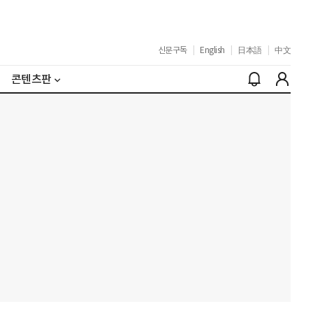
신문구독
|
English
|
日本語
|
中文
콘텐츠판