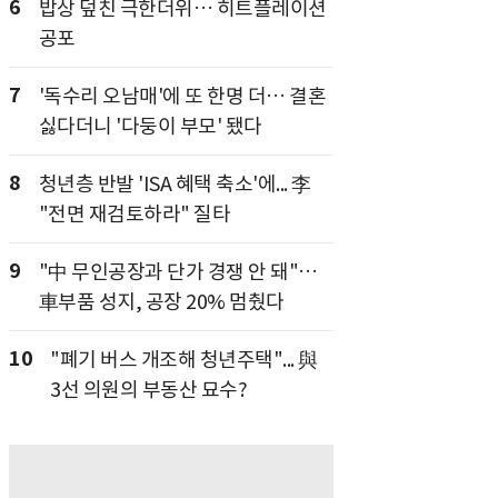
6
밥상 덮친 극한더위… 히트플레이션
공포
7
'독수리 오남매'에 또 한명 더… 결혼
싫다더니 '다둥이 부모' 됐다
8
청년층 반발 'ISA 혜택 축소'에... 李
"전면 재검토하라" 질타
9
"中 무인공장과 단가 경쟁 안 돼"…
車부품 성지, 공장 20% 멈췄다
10
"폐기 버스 개조해 청년주택"... 與
3선 의원의 부동산 묘수?