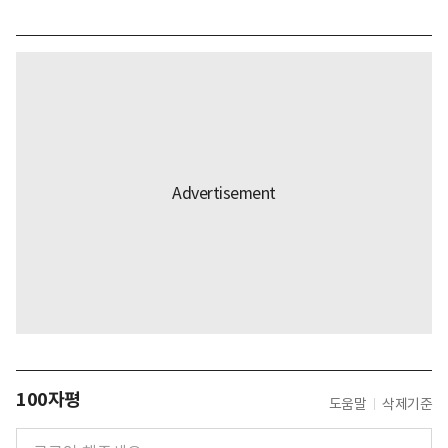
100자평
도움말
삭제기준