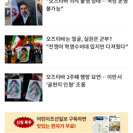
"모즈타바 의식 불명 상태… 국정 운영
불가능"
모즈타바는 얼굴, 실권은 군부?
"전쟁이 혁명수비대 입지만 다져줬다"
모즈타바 2주째 행방 묘연… 이란서
'골판지 인형' 조롱