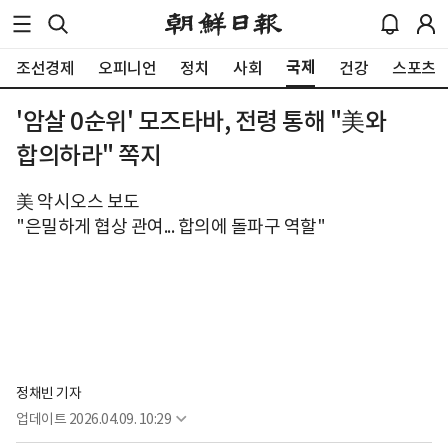
국제
조선경제
오피니언
정치
사회
건강
스포츠
'암살 0순위' 모즈타바, 전령 통해 "美와
합의하라" 쪽지
美 악시오스 보도
"은밀하게 협상 관여... 합의에 돌파구 역할"
정채빈 기자
업데이트
2026.04.09. 10:29