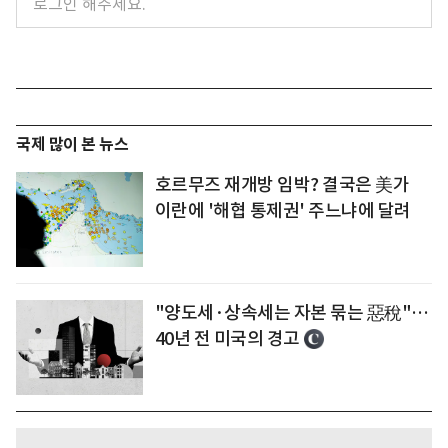
국제 많이 본 뉴스
호르무즈 재개방 임박? 결국은 美가
이란에 '해협 통제권' 주느냐에 달려
"양도세·상속세는 자본 묶는 惡稅"…
40년 전 미국의 경고