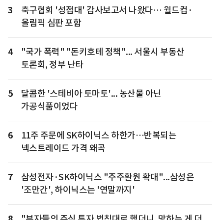
3
축구협회 '성접대' 감사보고서 나왔다… 월드컵·
올림픽 심판 포함
4
"국가 폭력" "돈키호테 정책"... 서울시 부동산
토론회, 정부 난타
5
달콤한 '스테비아 토마토'... 농산물 아닌
가공식품이었다
6
11주 주문에 SK하이닉스 하한가…반복되는
넥스트레이드 가격 왜곡
7
삼성전자·SK하이닉스 "주주환원 확대"...삼성은
'조만간', 하이닉스는 '연말까지'
8
"부자들의 주식 투자 법칙대로 했더니, 망하는 게 더