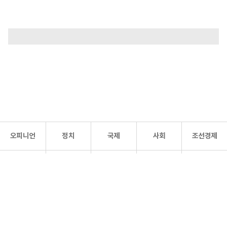
오피니언
정치
국제
사회
조선경제
문화·
조선
스포츠
건강
조선몰
연예
리더스
조선일보 공식 SNS