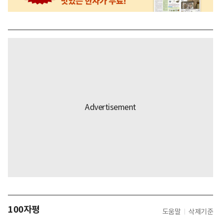
100자평
도움말
삭제기준