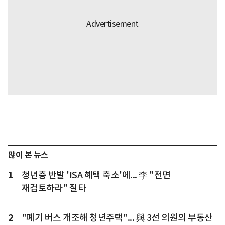
많이 본 뉴스
1
청년층 반발 'ISA 혜택 축소'에... 李 "전면
재검토하라" 질타
2
"폐기 버스 개조해 청년주택"... 與 3선 의원의 부동산