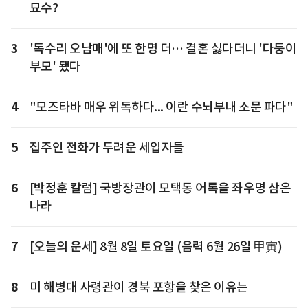
묘수?
3
'독수리 오남매'에 또 한명 더… 결혼 싫다더니 '다둥이
부모' 됐다
4
"모즈타바 매우 위독하다... 이란 수뇌부내 소문 파다"
5
집주인 전화가 두려운 세입자들
6
[박정훈 칼럼] 국방장관이 모택동 어록을 좌우명 삼은
나라
7
[오늘의 운세] 8월 8일 토요일 (음력 6월 26일 甲寅)
8
미 해병대 사령관이 경북 포항을 찾은 이유는