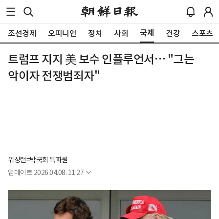
국제
조선경제
오피니언
정치
사회
건강
스포츠
트럼프 지지 美 보수 인플루언서… "그는
악이자 전쟁범죄자"
워싱턴=박국희 특파원
업데이트
2026.04.08. 11:27