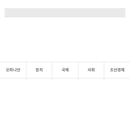
오피니언
정치
국제
사회
조선경제
문화·
조선
스포츠
건강
조선몰
연예
리더스
조선일보 공식 SNS