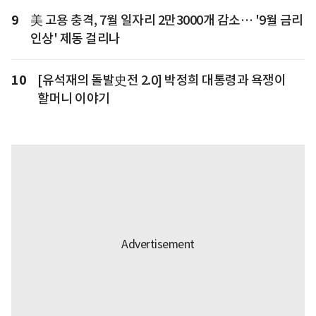
9
美 고용 충격, 7월 일자리 2만3000개 감소… '9월 금리
인상' 제동 걸리나
10
[유석재의 돌발史전 2.0] 박정희 대통령과 욕쟁이
할머니 이야기