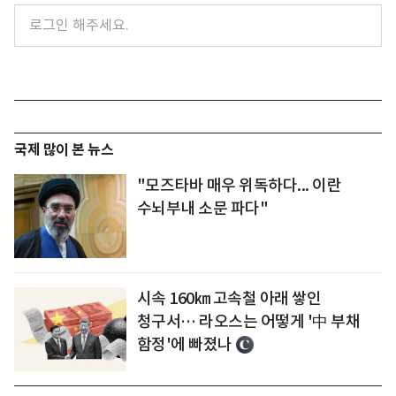
국제 많이 본 뉴스
"모즈타바 매우 위독하다... 이란
수뇌부내 소문 파다"
시속 160㎞ 고속철 아래 쌓인
청구서… 라오스는 어떻게 '中 부채
함정'에 빠졌나