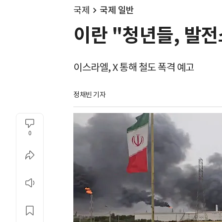
국제
국제 일반
이란 "청년들, 발전
이스라엘, X 통해 철도 폭격 예고
정채빈 기자
0