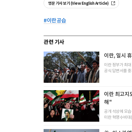
영문 기사 보기 (View English Article)
#
이란공습
관련 기사
이란, 일시 
이란 정부가 최대
공식 답변서를 중재
이란 최고지도
해"
공개 석상에 모습
이란 혁명수비대(I