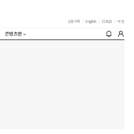
신문구독
|
English
|
日本語
|
中文
콘텐츠판