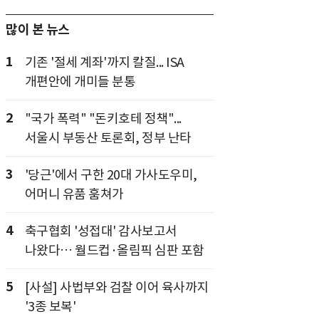
많이 본 뉴스
1
기존 '절세 계좌'까지 칼질... ISA
개편안에 개미들 분통
2
"국가 폭력" "돈키호테 정책"...
서울시 부동산 토론회, 정부 난타
3
'당근'에서 구한 20대 가사도우미,
어머니 유품 훔쳐가
4
축구협회 '성접대' 감사보고서
나왔다… 월드컵·올림픽 심판 포함
5
[사설] 사법부와 검찰 이어 육사까지
'3종 보복'