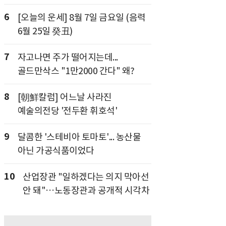
6
[오늘의 운세] 8월 7일 금요일 (음력
6월 25일 癸丑)
7
자고나면 주가 떨어지는데...
골드만삭스 "1만2000 간다" 왜?
8
[朝鮮칼럼] 어느날 사라진
예술의전당 '전두환 휘호석'
9
달콤한 '스테비아 토마토'... 농산물
아닌 가공식품이었다
10
산업장관 "일하겠다는 의지 막아선
안 돼"…노동장관과 공개적 시각차