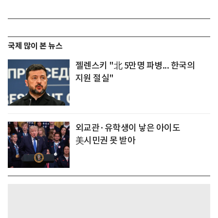
국제 많이 본 뉴스
젤렌스키 "北 5만명 파병... 한국의
지원 절실"
외교관·유학생이 낳은 아이도
美시민권 못 받아