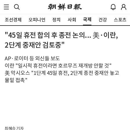
국제
조선경제
오피니언
정치
사회
건강
스포츠
"45일 휴전 합의 후 종전 논의... 美·이란,
2단계 중재안 검토중"
AP·로이터 등 외신들 보도
이란 "일시적 휴전이라면 호르무즈 재개방 안할 것"
美 악시오스 "1단계 45일 휴전, 2단계 종전 중재안 놓고
물밑 접촉"
최혜승 기자 