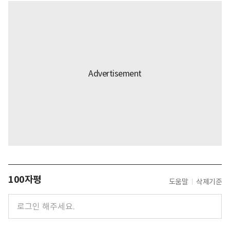
100자평
도움말
삭제기준