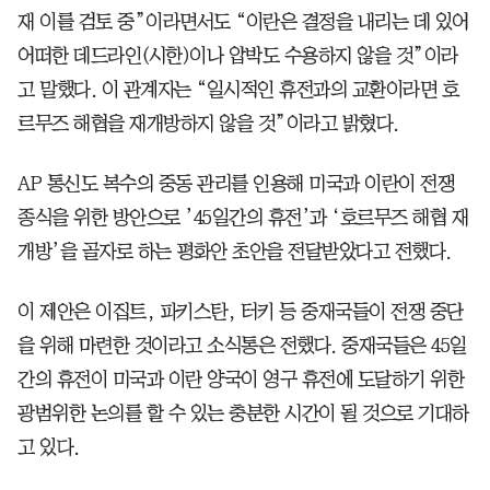
재 이를 검토 중”이라면서도 “이란은 결정을 내리는 데 있어
어떠한 데드라인(시한)이나 압박도 수용하지 않을 것”이라
고 말했다. 이 관계자는 “일시적인 휴전과의 교환이라면 호
르무즈 해협을 재개방하지 않을 것”이라고 밝혔다.
AP 통신도 복수의 중동 관리를 인용해 미국과 이란이 전쟁
종식을 위한 방안으로 ’45일간의 휴전’과 ‘호르무즈 해협 재
개방’을 골자로 하는 평화안 초안을 전달받았다고 전했다.
이 제안은 이집트, 파키스탄, 터키 등 중재국들이 전쟁 중단
을 위해 마련한 것이라고 소식통은 전했다. 중재국들은 45일
간의 휴전이 미국과 이란 양국이 영구 휴전에 도달하기 위한
광범위한 논의를 할 수 있는 충분한 시간이 될 것으로 기대하
고 있다.