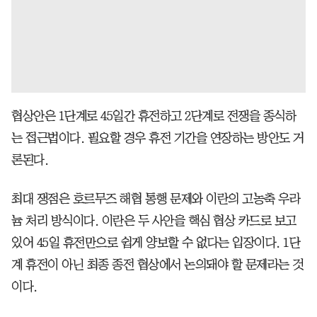
협상안은 1단계로 45일간 휴전하고 2단계로 전쟁을 종식하
는 접근법이다. 필요할 경우 휴전 기간을 연장하는 방안도 거
론된다.
최대 쟁점은 호르무즈 해협 통행 문제와 이란의 고농축 우라
늄 처리 방식이다. 이란은 두 사안을 핵심 협상 카드로 보고
있어 45일 휴전만으로 쉽게 양보할 수 없다는 입장이다. 1단
계 휴전이 아닌 최종 종전 협상에서 논의돼야 할 문제라는 것
이다.