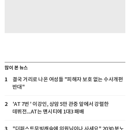
많이 본 뉴스
1
결국 거리로 나온 여성들 "피해자 보호 없는 수사개편
반대"
2
'AT 7번 ' 이강인, 상암 5만 관중 앞에서 강렬한
데뷔전...AT는 맨시티에 1대3 패배
3
"더퍼스트무빙캐슬에 의원님이나 사세요" 2030 분노