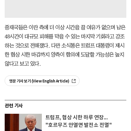
중재국들은 이란 측에 더 이상 시간을 끌 여유가 없으며 남은
48시간이 대규모 피해를 막을 수 있는 마지막 기회라고 강조
하는 것으로 전해졌다. 다만 소식통은 트럼프 대통령이 제시
한 협상 시한 마감까지 양측이 합의에 도달할 가능성은 높지
않다고 보고 있다.
영문 기사 보기 (View English Article)
관련 기사
트럼프, 협상 시한 하루 연장...
"호르무즈 안열면 발전소 전멸"