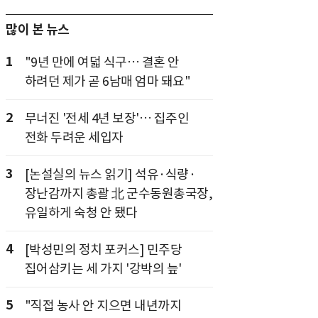
많이 본 뉴스
1
"9년 만에 여덟 식구… 결혼 안
하려던 제가 곧 6남매 엄마 돼요"
2
무너진 '전세 4년 보장'… 집주인
전화 두려운 세입자
3
[논설실의 뉴스 읽기] 석유·식량·
장난감까지 총괄 北 군수동원총국장,
유일하게 숙청 안 됐다
4
[박성민의 정치 포커스] 민주당
집어삼키는 세 가지 '강박의 늪'
5
"직접 농사 안 지으면 내년까지