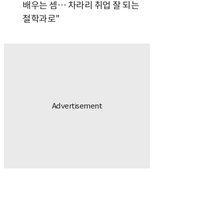
배우는 셈… 차라리 취업 잘 되는
철학과로"