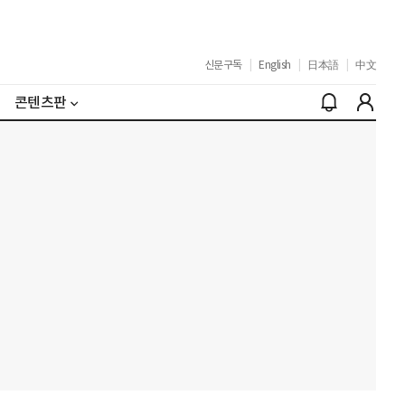
신문구독
|
English
|
日本語
|
中文
콘텐츠판