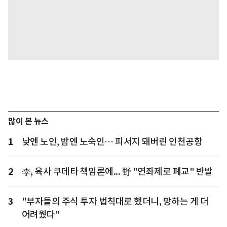
많이 본 뉴스
1
낮엔 노인, 밤엔 노숙인… 피서지 돼버린 인천공항
2
李, 육사 쿠데타 책임론에... 野 "연좌제로 폐교" 반발
3
"부자들의 주식 투자 법칙대로 했더니, 망하는 게 더
어려웠다"