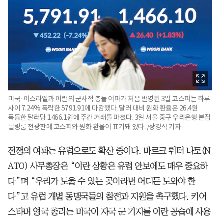
미국·이스라엘과 이란의 군사적 충돌 여파가 처음 반영된 3일 코스피는 하루
사이 7.24% 폭락한 5791.91에 마감했다. 달러 대비 원화 환율은 26.4원
폭등한 달러당 1466.1원에 주간 거래를 마쳤다. 3일 서울 중구 우리은행 본점
딜링룸 전광판에 코스피와 원화 환율이 표기돼 있다. /장경식 기자
전쟁의 여파는 유럽으로도 확산 중이다. 마르크 뤼터 나토(N
ATO) 사무총장은 “이란 상황은 유럽 안보에도 매우 중요하
다”며 “우리가 도울 수 있는 곳이라면 어디든 도와야 한
다”고 유럽 개별 동맹국들의 참전과 지원을 촉구했다. 키어
스타머 영국 총리는 미국이 자국 군 기지를 이란 공습에 사용