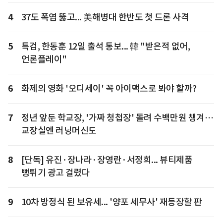
4
37도 폭염 뚫고... 美해병대 한반도 첫 드론 사격
5
특검, 한동훈 12일 출석 통보... 韓 "받은적 없어,
언론플레이"
6
화제의 영화 '오디세이' 꼭 아이맥스로 봐야 할까?
7
정년 앞둔 학교장, '가짜 청첩장' 돌려 수백만원 챙겨…
교장실엔 러닝머신도
8
[단독] 유진·장나라·장영란·서정희... 뷰티제품
뻥튀기 광고 걸렸다
9
10차 방정식 된 보유세... '양포 세무사' 재등장할 판