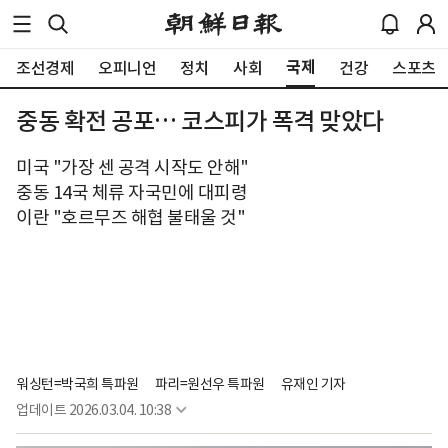
국제
조선경제
오피니언
정치
사회
건강
스포츠
중동 확전 공포… 코스피가 폭격 맞았다
미국 "가장 센 공격 시작도 안해"
중동 14국 체류 자국민에 대피령
이란 "호르무즈 해협 불태울 것"
워싱턴=박국희 특파원
파리=원선우 특파원
유재인 기자
업데이트
2026.03.04. 10:38