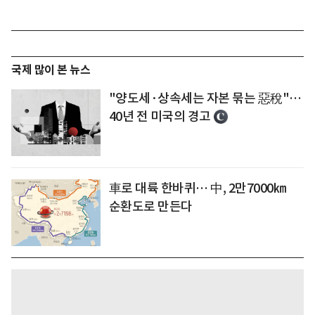
국제 많이 본 뉴스
"양도세·상속세는 자본 묶는 惡稅"…
40년 전 미국의 경고
車로 대륙 한바퀴… 中, 2만7000㎞
순환도로 만든다