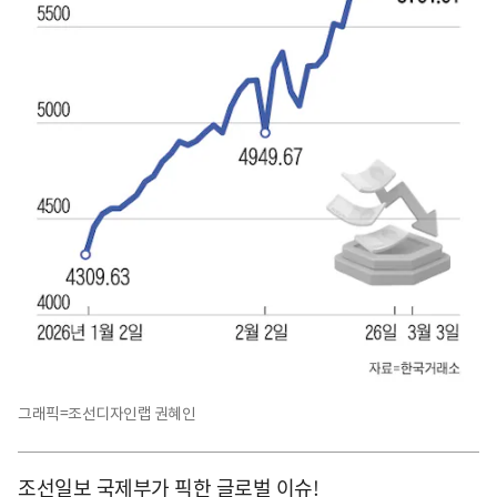
그래픽=조선디자인랩 권혜인
조선일보 국제부가 픽한 글로벌 이슈!