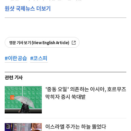
원샷 국제뉴스 더보기
영문 기사 보기 (View English Article)
#
이란공습
#
코스피
관련 기사
'중동 오일' 의존하는 아시아, 호르무즈
막히자 증시 쑥대밭
이스라엘 주가는 하늘 뚫었다