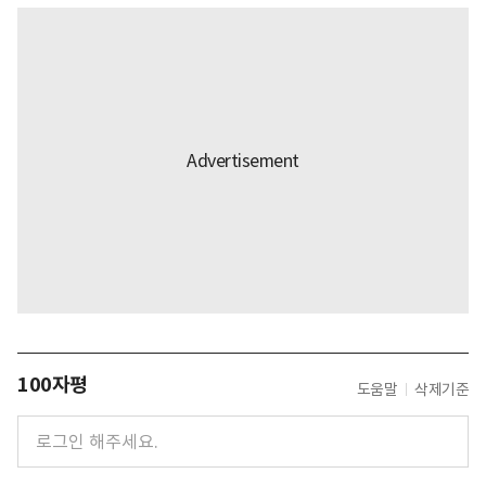
100자평
도움말
삭제기준