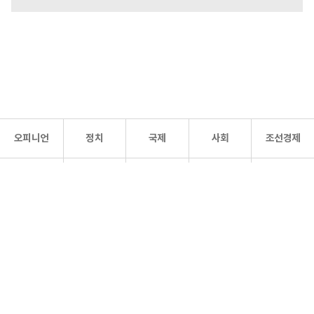
오피니언
정치
국제
사회
조선경제
문화·
조선
스포츠
건강
조선몰
연예
리더스
조선일보 공식 SNS
개인정보처리방침
사이트맵