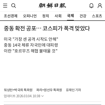
국제
조선경제
오피니언
정치
사회
건강
스포츠
중동 확전 공포… 코스피가 폭격 맞았다
미국 "가장 센 공격 시작도 안해"
중동 14국 체류 자국민에 대피령
이란 "호르무즈 해협 불태울 것"
워싱턴=박국희 특파원
파리=원선우 특파원
유재인 기자
업데이트
2026.03.04. 10:38