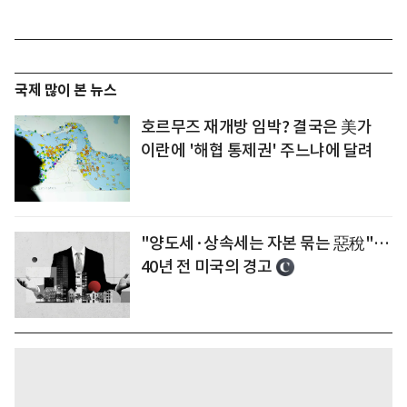
국제 많이 본 뉴스
호르무즈 재개방 임박? 결국은 美가
이란에 '해협 통제권' 주느냐에 달려
"양도세·상속세는 자본 묶는 惡稅"…
40년 전 미국의 경고