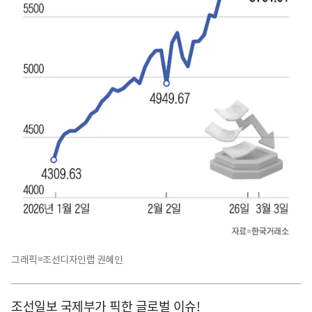
그래픽=조선디자인랩 권혜인
조선일보 국제부가 픽한 글로벌 이슈!