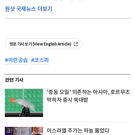
원샷 국제뉴스 더보기
영문 기사 보기 (View English Article)
#
이란공습
#
코스피
관련 기사
'중동 오일' 의존하는 아시아, 호르무즈
막히자 증시 쑥대밭
이스라엘 주가는 하늘 뚫었다