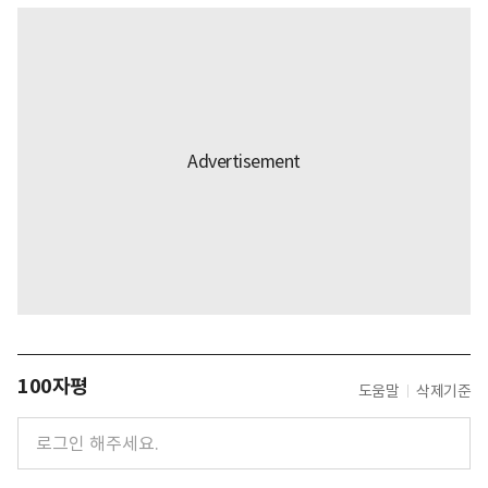
100자평
도움말
삭제기준