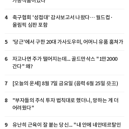
가공식품이었다
4
축구협회 '성접대' 감사보고서 나왔다… 월드컵·
올림픽 심판 포함
5
'당근'에서 구한 20대 가사도우미, 어머니 유품 훔쳐가
6
자고나면 주가 떨어지는데... 골드만삭스 "1만2000
간다" 왜?
7
[오늘의 운세] 8월 7일 금요일 (음력 6월 25일 癸丑)
8
"부자들의 주식 투자 법칙대로 했더니, 망하는 게 더
어려웠다"
9
유난히 근육이 잘 붙는 당신... "내 안에 네안데르탈인