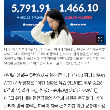
미국·이스라엘과 이란의 군사적 충돌 여파가 처음 반영된 3일 코스피는 하루
사이 7.24% 폭락한 5791.91에 마감했다. 달러 대비 원화 환율은 26.4원
폭등한 달러당 1466.1원에 주간 거래를 마쳤다. 3일 서울 중구 우리은행 본점
딜링룸 전광판에 코스피와 원화 환율이 표기돼 있다. /장경식 기자
전쟁의 여파는 유럽으로도 확산 중이다. 마르크 뤼터 나토(N
ATO) 사무총장은 “이란 상황은 유럽 안보에도 매우 중요하
다”며 “우리가 도울 수 있는 곳이라면 어디든 도와야 한
다”고 유럽 개별 동맹국들의 참전과 지원을 촉구했다. 키어
스타머 영국 총리는 미국이 자국 군 기지를 이란 공습에 사용