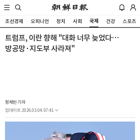
국제
조선경제
오피니언
정치
사회
건강
스포츠
트럼프, 이란 향해 "대화 너무 늦었다…
방공망·지도부 사라져"
정채빈 기자
업데이트
2026.03.04. 07:41