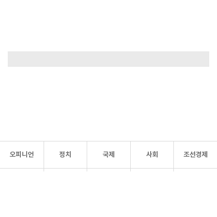
오피니언
정치
국제
사회
조선경제
문화·
조선
스포츠
건강
조선몰
연예
리더스
조선일보 공식 SNS