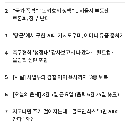
2
"국가 폭력" "돈키호테 정책"... 서울시 부동산
토론회, 정부 난타
3
'당근'에서 구한 20대 가사도우미, 어머니 유품 훔쳐가
4
축구협회 '성접대' 감사보고서 나왔다… 월드컵·
올림픽 심판 포함
5
[사설] 사법부와 검찰 이어 육사까지 '3종 보복'
6
[오늘의 운세] 8월 7일 금요일 (음력 6월 25일 癸丑)
7
자고나면 주가 떨어지는데... 골드만삭스 "1만2000
간다" 왜?