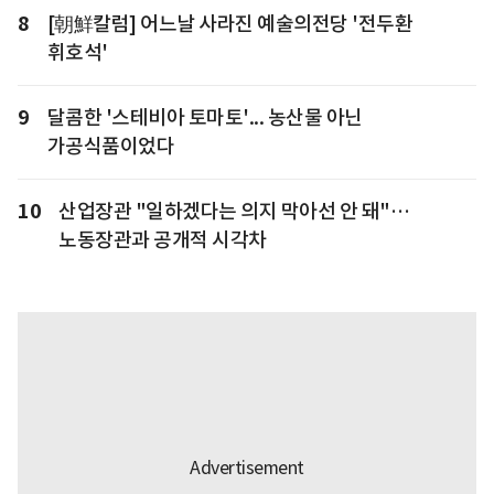
8
[朝鮮칼럼] 어느날 사라진 예술의전당 '전두환
휘호석'
9
달콤한 '스테비아 토마토'... 농산물 아닌
가공식품이었다
10
산업장관 "일하겠다는 의지 막아선 안 돼"…
노동장관과 공개적 시각차