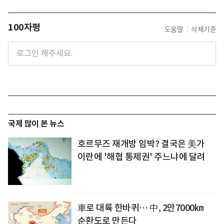
100자평
도움말
삭제기준
국제 많이 본 뉴스
호르무즈 재개방 임박? 결국은 美가
이란에 '해협 통제권' 주느냐에 달려
車로 대륙 한바퀴… 中, 2만7000㎞
순환도로 만든다