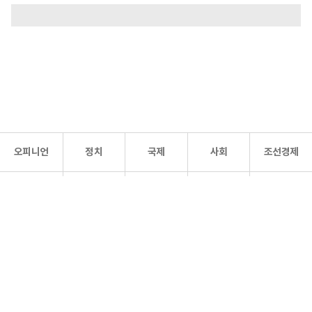
오피니언
정치
국제
사회
조선경제
문화·
조선
스포츠
건강
조선몰
연예
리더스
조선일보 공식 SNS
개인정보처리방침
사이트맵