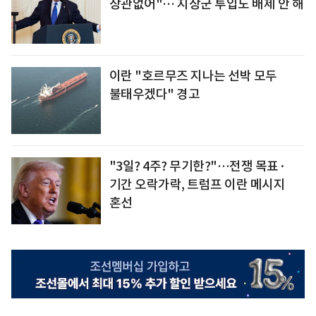
상관없어"… 지상군 투입도 배제 안 해
이란 "호르무즈 지나는 선박 모두
불태우겠다" 경고
"3일? 4주? 무기한?"…전쟁 목표·
기간 오락가락, 트럼프 이란 메시지
혼선