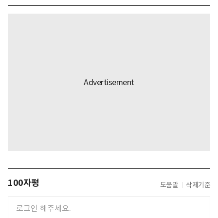
100자평
도움말
삭제기준