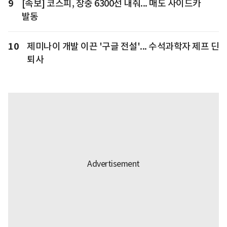
9
[속보] 코스피, 장중 6300선 내줘... 매도 사이드카
발동
10
제미나이 개발 이끈 '구글 전설'... 수석과학자 제프 딘
퇴사