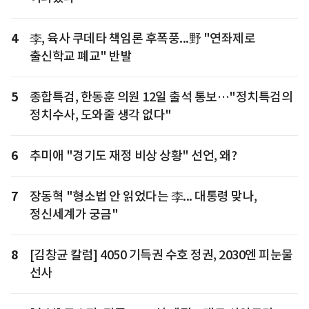
4
李, 육사 쿠데타 책임론 후폭풍...野 "연좌제로
출신학교 폐교" 반발
5
종합특검, 한동훈 의원 12일 출석 통보…"정치특검의
정치수사, 도와줄 생각 없다"
6
추미애 "경기도 재정 비상 상황" 선언, 왜?
7
장동혁 "형소법 안 읽었다는 李... 대통령 맞나,
정신세계가 궁금"
8
[김창균 칼럼] 4050 기득권 수호 정권, 2030엔 피눈물
선사