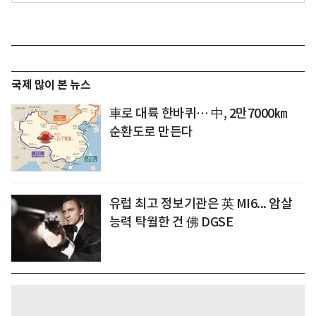
국제 많이 본 뉴스
車로 대륙 한바퀴… 中, 2만7000㎞
순환도로 만든다
유럽 최고 정보기관은 英 MI6... 암살
능력 탁월한 건 佛 DGSE