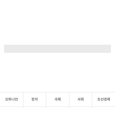
오피니언
정치
국제
사회
조선경제
문화·
조선
스포츠
건강
조선몰