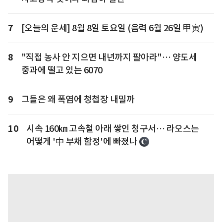
7
[오늘의 운세] 8월 8일 토요일 (음력 6월 26일 甲寅)
8
"직접 농사 안 지으면 내년까지 팔아라"… 양도세
중과에 떨고 있는 6070
9
그들은 왜 폭염에 청첩장 내밀까
10
시속 160㎞ 고속철 아래 쌓인 청구서… 라오스는
어떻게 '中 부채 함정'에 빠졌나