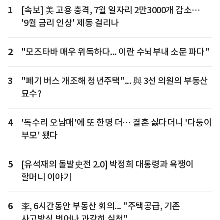
1
[속보] 美 고용 충격, 7월 일자리 2만3000개 감소…
'9월 금리 인상' 제동 걸리나
2
"모즈타바 매우 위독하다... 이란 수뇌부내 소문 파다"
3
"폐기 버스 개조해 청년주택"... 與 3선 의원의 부동산
묘수?
4
'독수리 오남매'에 또 한명 더… 결혼 싫다더니 '다둥이
부모' 됐다
5
[유석재의 돌발史전 2.0] 박정희 대통령과 욕쟁이
할머니 이야기
6
李, 6시간동안 부동산 회의... "주택공급, 기존
사고방식 벗어나 과감히 실천"