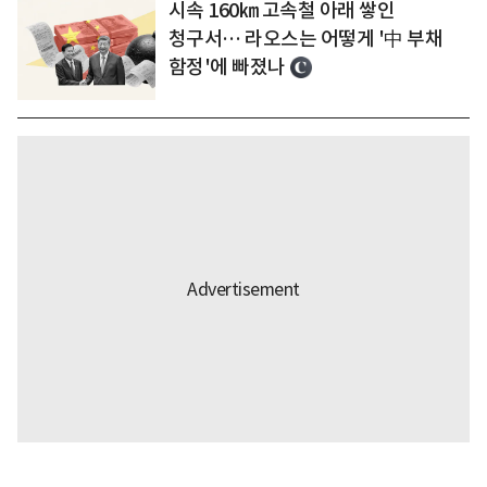
시속 160㎞ 고속철 아래 쌓인
청구서… 라오스는 어떻게 '中 부채
함정'에 빠졌나