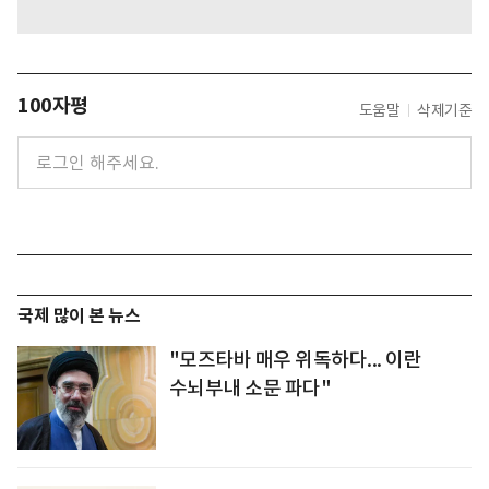
100자평
도움말
삭제기준
국제 많이 본 뉴스
"모즈타바 매우 위독하다... 이란
수뇌부내 소문 파다"