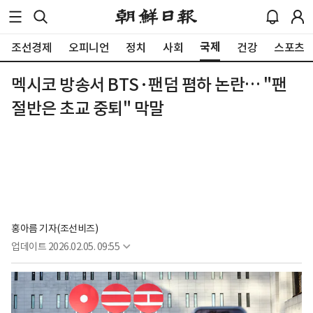
국제
조선경제
오피니언
정치
사회
건강
스포츠
멕시코 방송서 BTS·팬덤 폄하 논란… "팬
절반은 초교 중퇴" 막말
홍아름 기자(조선비즈)
업데이트
2026.02.05. 09:55