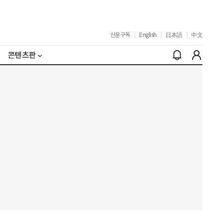
신문구독
|
English
|
日本語
|
中文
콘텐츠판