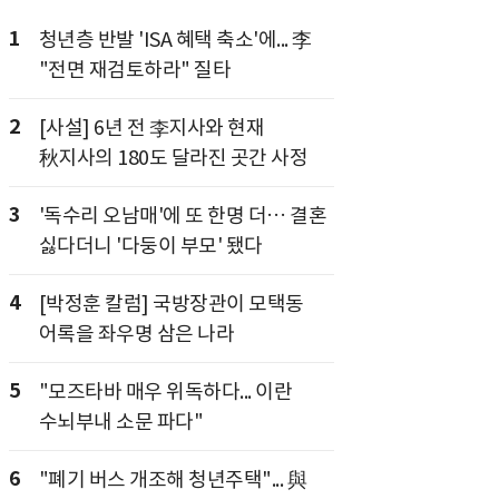
1
청년층 반발 'ISA 혜택 축소'에... 李
"전면 재검토하라" 질타
2
[사설] 6년 전 李지사와 현재
秋지사의 180도 달라진 곳간 사정
3
'독수리 오남매'에 또 한명 더… 결혼
싫다더니 '다둥이 부모' 됐다
4
[박정훈 칼럼] 국방장관이 모택동
어록을 좌우명 삼은 나라
5
"모즈타바 매우 위독하다... 이란
수뇌부내 소문 파다"
6
"폐기 버스 개조해 청년주택"... 與