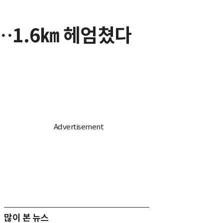
…1.6㎞ 헤엄쳤다
많이 본 뉴스