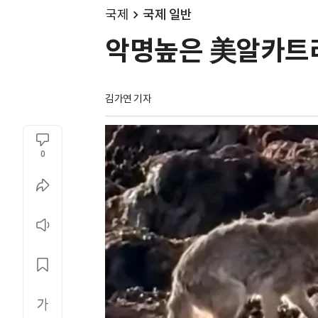
국제
국제 일반
악명높은 美알카트라
김가연 기자
0