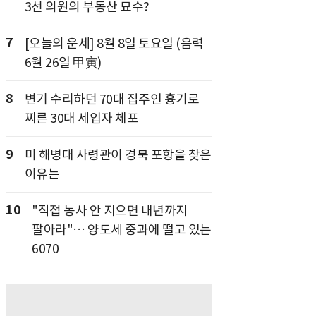
3선 의원의 부동산 묘수?
7
[오늘의 운세] 8월 8일 토요일 (음력
6월 26일 甲寅)
8
변기 수리하던 70대 집주인 흉기로
찌른 30대 세입자 체포
9
미 해병대 사령관이 경북 포항을 찾은
이유는
10
"직접 농사 안 지으면 내년까지
팔아라"… 양도세 중과에 떨고 있는
6070