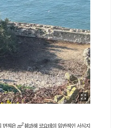
2
의 면적은
m
불과해 코요테의 일반적인 서식지