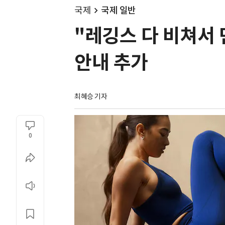
국제
국제 일반
"레깅스 다 비쳐서
안내 추가
최혜승 기자 
0