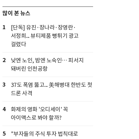
많이 본 뉴스
1
[단독] 유진·장나라·장영란·
서정희... 뷰티제품 뻥튀기 광고
걸렸다
2
낮엔 노인, 밤엔 노숙인… 피서지
돼버린 인천공항
3
37도 폭염 뚫고... 美해병대 한반도 첫
드론 사격
4
화제의 영화 '오디세이' 꼭
아이맥스로 봐야 할까?
5
"부자들의 주식 투자 법칙대로