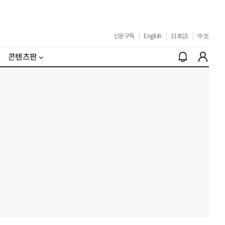
신문구독
|
English
|
日本語
|
中文
콘텐츠판