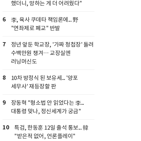
했더니, 망하는 게 더 어려웠다"
6
李, 육사 쿠데타 책임론에... 野
"연좌제로 폐교" 반발
7
정년 앞둔 학교장, '가짜 청첩장' 돌려
수백만원 챙겨… 교장실엔
러닝머신도
8
10차 방정식 된 보유세... '양포
세무사' 재등장할 판
9
장동혁 "형소법 안 읽었다는 李...
대통령 맞나, 정신세계가 궁금"
10
특검, 한동훈 12일 출석 통보... 韓
"받은적 없어, 언론플레이"