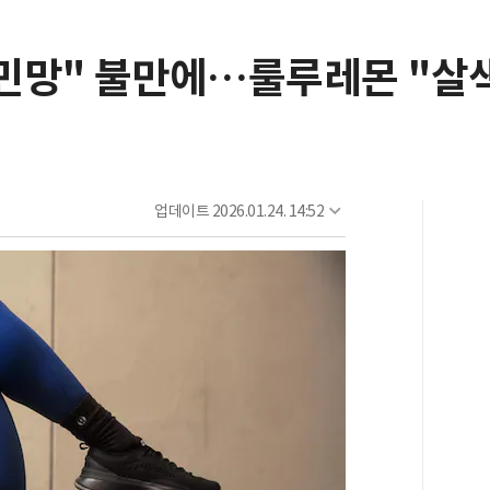
 민망" 불만에…룰루레몬 "살
업데이트
2026.01.24. 14:52