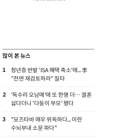
많이 본 뉴스
1
청년층 반발 'ISA 혜택 축소'에... 李
"전면 재검토하라" 질타
2
'독수리 오남매'에 또 한명 더… 결혼
싫다더니 '다둥이 부모' 됐다
3
"모즈타바 매우 위독하다... 이란
수뇌부내 소문 파다"