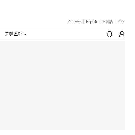
신문구독
|
English
|
日本語
|
中文
콘텐츠판