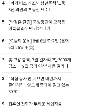
4
"폐기 버스 개조해 청년주택"... 與
3선 의원의 부동산 묘수?
5
[박정훈 칼럼] 국방장관이 모택동
어록을 좌우명 삼은 나라
6
[오늘의 운세] 8월 8일 토요일 (음력
6월 26일 甲寅)
7
美 고용 충격, 7월 일자리 2만3000개
감소… '9월 금리 인상' 제동 걸리나
8
"직접 농사 안 지으면 내년까지
팔아라"… 양도세 중과에 떨고 있는
6070
9
집주인 전화가 두려운 세입자들