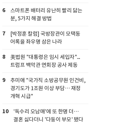
6
스마트폰 배터리 유난히 빨리 닳는
분, 5가지 해결 방법
7
[박정훈 칼럼] 국방장관이 모택동
어록을 좌우명 삼은 나라
8
美법원 "대통령은 임시 세입자"...
트럼프 백악관 연회장 공사 제동
9
추미애 "국가직 소방공무원 인건비,
경기도가 1조원 이상 부담… 재정
개혁 시급"
10
'독수리 오남매'에 또 한명 더…
결혼 싫다더니 '다둥이 부모' 됐다