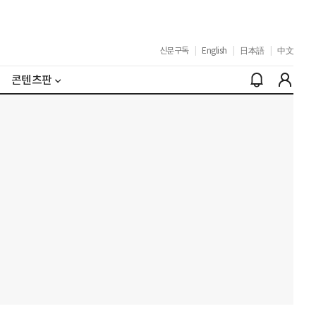
신문구독
|
English
|
日本語
|
中文
콘텐츠판