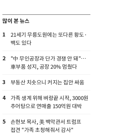
많이 본 뉴스
1
21세기 무릉도원에는 또다른 황도·
백도 있다
2
"中 무인공장과 단가 경쟁 안 돼"…
車부품 성지, 공장 20% 멈췄다
3
부동산 치솟으니 커지는 집안 싸움
4
가족 생계 위해 벼랑끝 시작, 3000원
추어탕으로 연매출 150억원 대박
5
손현보 목사, 美 백악관서 트럼프
접견 "가족 초청해줘서 감사"