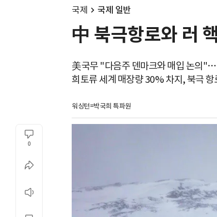
국제
국제 일반
中 북극항로와 러 
美국무 "다음주 덴마크와 매입 논의"…
희토류 세계 매장량 30% 차지, 북극 항
워싱턴=박국희 특파원
0