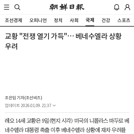
국제
조선경제
오피니언
정치
사회
건강
스포츠
교황 "전쟁 열기 가득"… 베네수엘라 상황
우려
조은임 기자(조선비즈)
업데이트
2026.01.09. 21:37
레오 14세 교황은 9일(현지 시각) 미국의 니콜라스 마두로 베
네수엘라 대통령 축출 이후 베네수엘라 상황에 재차 우려를