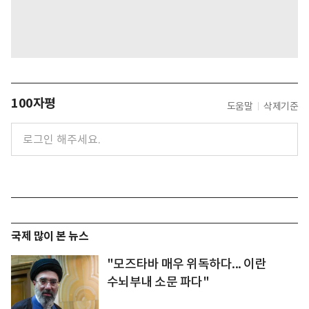
100자평
도움말
삭제기준
국제 많이 본 뉴스
"모즈타바 매우 위독하다... 이란
수뇌부내 소문 파다"