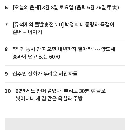
6
[오늘의 운세] 8월 8일 토요일 (음력 6월 26일 甲寅)
7
[유석재의 돌발史전 2.0] 박정희 대통령과 욕쟁이
할머니 이야기
8
"직접 농사 안 지으면 내년까지 팔아라"… 양도세
중과에 떨고 있는 6070
9
집주인 전화가 두려운 세입자들
10
62만세트 판매 넘었다, 뿌리고 30분 후 물로
씻어내니 새 집 같은 욕실과 주방