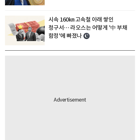
시속 160㎞ 고속철 아래 쌓인
청구서… 라오스는 어떻게 '中 부채
함정'에 빠졌나