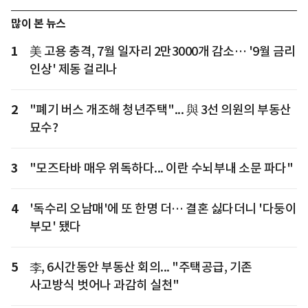
많이 본 뉴스
1
美 고용 충격, 7월 일자리 2만3000개 감소… '9월 금리
인상' 제동 걸리나
2
"폐기 버스 개조해 청년주택"... 與 3선 의원의 부동산
묘수?
3
"모즈타바 매우 위독하다... 이란 수뇌부내 소문 파다"
4
'독수리 오남매'에 또 한명 더… 결혼 싫다더니 '다둥이
부모' 됐다
5
李, 6시간동안 부동산 회의... "주택공급, 기존
사고방식 벗어나 과감히 실천"