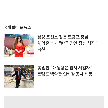
국제 많이 본 뉴스
삼성 조선소 찾은 트럼프 장남
前약혼녀… "한국 장인 정신 상징"
극찬
美법원 "대통령은 임시 세입자"...
트럼프 백악관 연회장 공사 제동