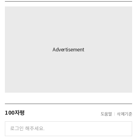
100자평
도움말
삭제기준