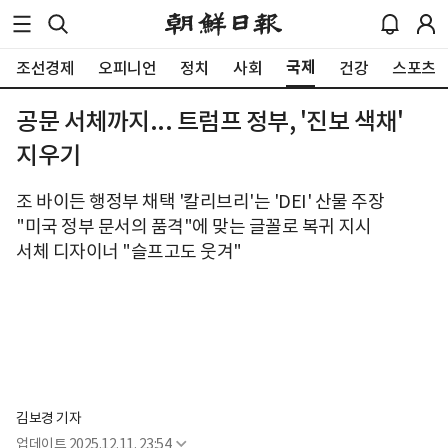
국제
조선경제
오피니언
정치
사회
건강
스포츠
공문 서체까지... 트럼프 정부, '진보 색채'
지우기
조 바이든 행정부 채택 '칼리브리'는 'DEI' 산물 주장
"미국 정부 문서의 품격"에 맞는 글꼴로 복귀 지시
서체 디자이너 "슬프고도 웃겨"
김보경 기자
업데이트
2025.12.11. 23:54