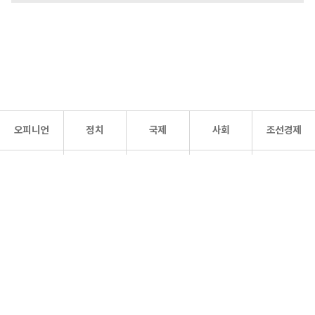
오피니언
정치
국제
사회
조선경제
문화·
조선
스포츠
건강
조선몰
연예
리더스
조선일보 공식 SNS
개인정보처리방침
사이트맵
Copyright 조선일보 All rights reserved. 무단 전재 및 재배포 금지.