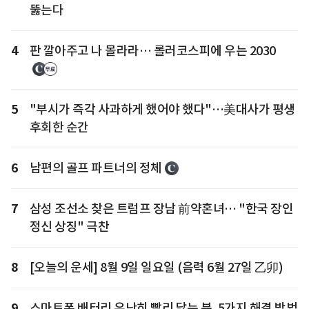
뚫는다
4
판 깔아주고 나 몰라라… 롤러코스피에 우는 2030
5
"부시가 즉각 사과하게 했어야 했다"…美대사가 평생
후회한 순간
6
남편의 골프 파트너의 정체
7
삼성 조선소 찾은 트럼프 장남 前약혼녀… "한국 장인
정신 상징" 극찬
8
[오늘의 운세] 8월 9일 일요일 (음력 6월 27일 乙卯)
9
스마트폰 배터리 유난히 빨리 닳는 분, 5가지 해결 방법