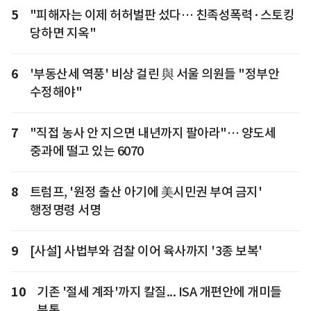
5
"피해자는 이제 허허벌판 섰다… 친족성폭력·스토킹
당하면 지옥"
6
'부동산세 역풍' 비상 걸린 與 서울 의원들 "정부안
수정해야"
7
"직접 농사 안 지으면 내년까지 팔아라"… 양도세
중과에 떨고 있는 6070
8
트럼프, '원정 출산 아기에 美시민권 부여 금지'
행정명령 서명
9
[사설] 사법부와 검찰 이어 육사까지 '3종 보복'
10
기존 '절세 계좌'까지 칼질... ISA 개편안에 개미들
분통