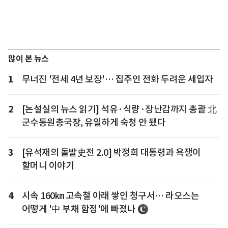
많이 본 뉴스
1
무너진 '전세 4년 보장'… 집주인 전화 두려운 세입자
2
[논설실의 뉴스 읽기] 석유·식량·장난감까지 총괄 北
군수동원총국장, 유일하게 숙청 안 됐다
3
[유석재의 돌발史전 2.0] 박정희 대통령과 욕쟁이
할머니 이야기
4
시속 160㎞ 고속철 아래 쌓인 청구서… 라오스는
어떻게 '中 부채 함정'에 빠졌나