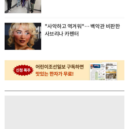
"사악하고 역겨워"… 백악관 비판한
사브리나 카펜터