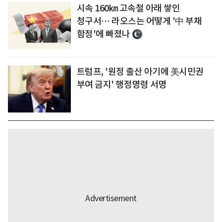
시속 160㎞ 고속철 아래 쌓인
청구서… 라오스는 어떻게 '中 부채
함정'에 빠졌나
트럼프, '원정 출산 아기에 美시민권
부여 금지' 행정명령 서명