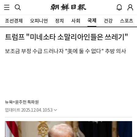
국제
조선경제
오피니언
정치
사회
건강
스포츠
트럼프 "미네소타 소말리아인들은 쓰레기"
보조금 부정 수급 드러나자 "美에 둘 수 없다" 추방 의사
뉴욕=윤주헌 특파원
업데이트
2025.12.04. 10:53