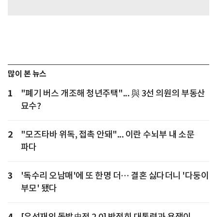
많이 본 뉴스
1
"폐기 버스 개조해 청년주택"... 與 3선 의원의 부동산
묘수?
2
"모즈타바 위독, 접촉 안돼"... 이란 수뇌부 내 소문
파다
3
'독수리 오남매'에 또 한명 더… 결혼 싫다더니 '다둥이
부모' 됐다
4
[유석재의 돌발史전 2.0] 박정희 대통령과 욕쟁이