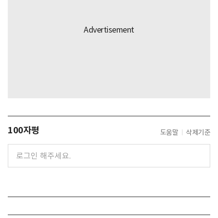
100자평
도움말
삭제기준