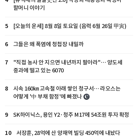
할머니 이야기
5
[오늘의 운세] 8월 8일 토요일 (음력 6월 26일 甲寅)
6
그들은 왜 폭염에 청첩장 내밀까
7
"직접 농사 안 지으면 내년까지 팔아라"… 양도세
중과에 떨고 있는 6070
8
시속 160㎞ 고속철 아래 쌓인 청구서… 라오스는
어떻게 '中 부채 함정'에 빠졌나
9
SK하이닉스, 용인 Y2·청주 M17에 54조원 투자 확정
10
서장훈, 28억에 산 양재역 빌딩 450억에 내놨다