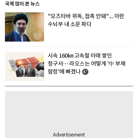
국제 많이 본 뉴스
"모즈타바 위독, 접촉 안돼"... 이란
수뇌부 내 소문 파다
시속 160㎞ 고속철 아래 쌓인
청구서… 라오스는 어떻게 '中 부채
함정'에 빠졌나