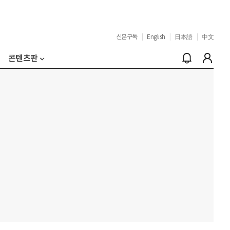
신문구독
|
English
|
日本語
|
中文
콘텐츠판