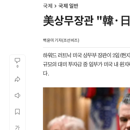
국제
국제 일반
美상무장관 "韓·日
백윤미 기자(조선비즈)
하워드 러트닉 미국 상무부 장관이 2일(현지 
규모의 대미 투자금 중 일부가 미국 내 원
0
다.