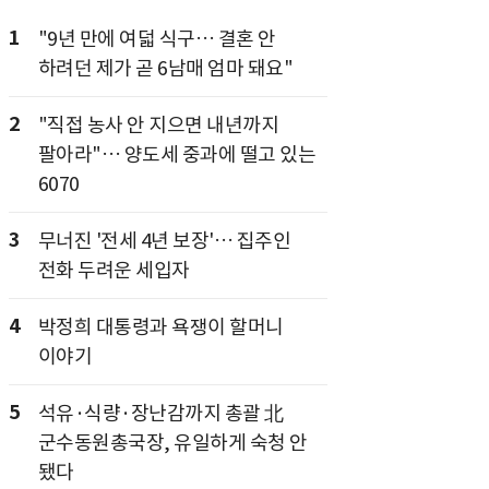
1
"9년 만에 여덟 식구… 결혼 안
하려던 제가 곧 6남매 엄마 돼요"
2
"직접 농사 안 지으면 내년까지
팔아라"… 양도세 중과에 떨고 있는
6070
3
무너진 '전세 4년 보장'… 집주인
전화 두려운 세입자
4
박정희 대통령과 욕쟁이 할머니
이야기
5
석유·식량·장난감까지 총괄 北
군수동원총국장, 유일하게 숙청 안
됐다