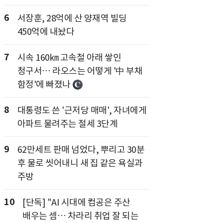
6
서장훈, 28억에 산 양재역 빌딩
450억에 내놨다
7
시속 160㎞ 고속철 아래 쌓인
청구서… 라오스는 어떻게 '中 부채
함정'에 빠졌나
8
대통령도 쓴 '근저당 매매', 자녀에게
아파트 물려주는 절세 3단계
9
62만세트 판매 넘었다, 뿌리고 30분
후 물로 씻어내니 새 집 같은 욕실과
주방
10
[단독] "AI 시대에 컴공은 주산
배우는 셈… 차라리 취업 잘 되는