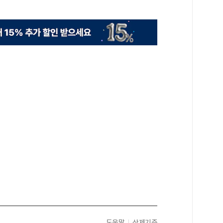
도움말
삭제기준