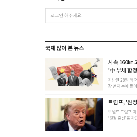
국제 많이 본 뉴스
시속 160㎞
'中 부채 함
지난달 28일 라
장 먼저 눈에 들어
트럼프, '원
도널드 트럼프 미
‘원정 출산’을 차