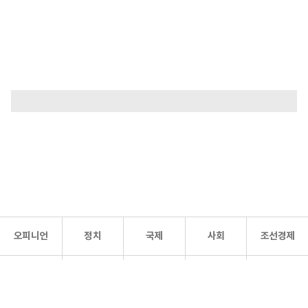
오피니언
정치
국제
사회
조선경제
문화·
조선
스포츠
건강
조선몰
연예
리더스