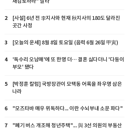
재검토하라" 질타
2
[사설] 6년 전 李지사와 현재 秋지사의 180도 달라진
곳간 사정
3
[오늘의 운세] 8월 8일 토요일 (음력 6월 26일 甲寅)
4
'독수리 오남매'에 또 한명 더… 결혼 싫다더니 '다둥이
부모' 됐다
5
[박정훈 칼럼] 국방장관이 모택동 어록을 좌우명 삼은
나라
6
"모즈타바 매우 위독하다... 이란 수뇌부내 소문 파다"
7
"폐기 버스 개조해 청년주택"... 與 3선 의원의 부동산