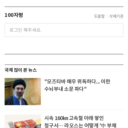
100자평
도움말
삭제기준
국제 많이 본 뉴스
"모즈타바 매우 위독하다... 이란
수뇌부내 소문 파다"
시속 160㎞ 고속철 아래 쌓인
청구서… 라오스는 어떻게 '中 부채