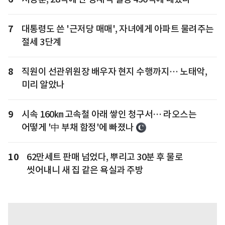
7
대통령도 쓴 '근저당 매매', 자녀에게 아파트 물려주는
절세 3단계
8
직원이 선관위원장 배우자 현지 수행까지… 노태악,
미리 알았나
9
시속 160㎞ 고속철 아래 쌓인 청구서… 라오스는
어떻게 '中 부채 함정'에 빠졌나
10
62만세트 판매 넘었다, 뿌리고 30분 후 물로
씻어내니 새 집 같은 욕실과 주방