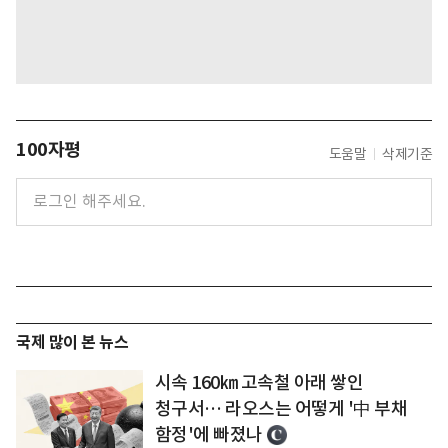
100자평
도움말
삭제기준
국제 많이 본 뉴스
시속 160㎞ 고속철 아래 쌓인
청구서… 라오스는 어떻게 '中 부채
함정'에 빠졌나