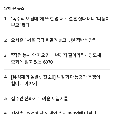
많이 본 뉴스
1
'독수리 오남매'에 또 한명 더… 결혼 싫다더니 '다둥이
부모' 됐다
2
오세훈 "서울 공급 씨말려놓고... 與 적반하장"
3
"직접 농사 안 지으면 내년까지 팔아라"… 양도세
중과에 떨고 있는 6070
4
[유석재의 돌발史전 2.0] 박정희 대통령과 욕쟁이
할머니 이야기
5
집주인 전화가 두려운 세입자들
6
서장훈, 28억에 산 양재역 빌딩 450억에 내놨다