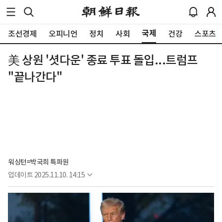
국제
조선경제
오피니언
정치
사회
건강
스포츠
美 상원 '셧다운' 종료 투표 돌입...트럼프
"끝나간다"
워싱턴=박국희 특파원
업데이트
2025.11.10. 14:15