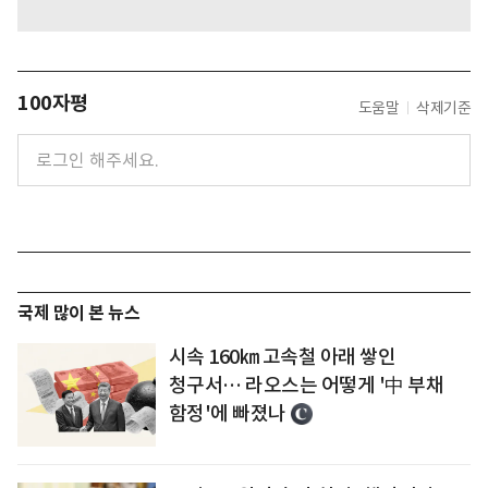
100자평
도움말
삭제기준
국제 많이 본 뉴스
시속 160㎞ 고속철 아래 쌓인
청구서… 라오스는 어떻게 '中 부채
함정'에 빠졌나