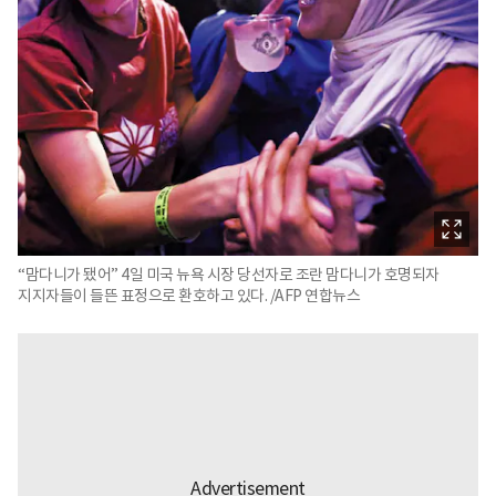
“맘다니가 됐어” 4일 미국 뉴욕 시장 당선자로 조란 맘다니가 호명되자
지지자들이 들뜬 표정으로 환호하고 있다. /AFP 연합뉴스