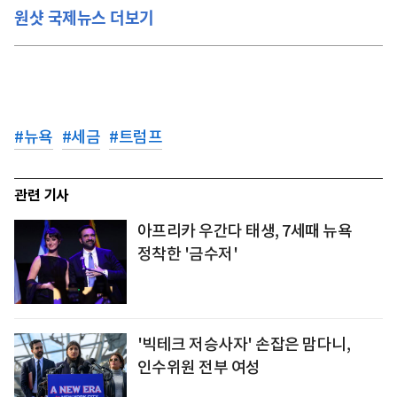
원샷 국제뉴스 더보기
#
뉴욕
#
세금
#
트럼프
관련 기사
아프리카 우간다 태생, 7세때 뉴욕
정착한 '금수저'
'빅테크 저승사자' 손잡은 맘다니,
인수위원 전부 여성