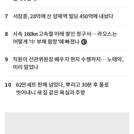
7
서장훈, 28억에 산 양재역 빌딩 450억에 내놨다
8
시속 160㎞ 고속철 아래 쌓인 청구서… 라오스는
어떻게 '中 부채 함정'에 빠졌나
9
직원이 선관위원장 배우자 현지 수행까지… 노태악,
미리 알았나
10
62만세트 판매 넘었다, 뿌리고 30분 후 물로
씻어내니 새 집 같은 욕실과 주방