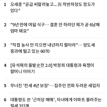
1
오세훈 "공급 씨말려놓고... 與 적반하장도 정도가
있다"
2
"9년 만에 여덟 식구… 결혼 안 하려던 제가 곧 6남매
엄마 돼요"
3
"직접 농사 안 지으면 내년까지 팔아라"… 양도세
중과에 떨고 있는 6070
4
[유석재의 돌발史전 2.0] 박정희 대통령과 욕쟁이
할머니 이야기
5
무너진 '전세 4년 보장'… 집주인 전화 두려운 세입자
6
대통령도 쓴 '근저당 매매', 자녀에게 아파트 물려주는
절세 3단계