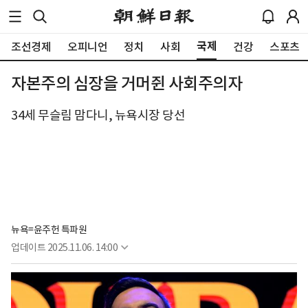
국제
조선경제
오피니언
정치
사회
건강
스포츠
자본주의 심장을 거머쥔 사회주의자
34세 무슬림 맘다니, 뉴욕시장 당선
뉴욕=윤주헌 특파원
업데이트
2025.11.06. 14:00