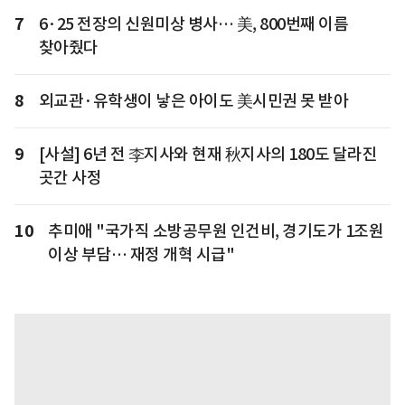
7
6·25 전장의 신원미상 병사… 美, 800번째 이름
찾아줬다
8
외교관·유학생이 낳은 아이도 美시민권 못 받아
9
[사설] 6년 전 李지사와 현재 秋지사의 180도 달라진
곳간 사정
10
추미애 "국가직 소방공무원 인건비, 경기도가 1조원
이상 부담… 재정 개혁 시급"