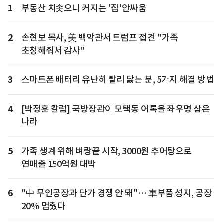
1
부동산 치솟으니 커지는 '집'안싸움
2
손현보 목사, 美 백악관서 트럼프 접견 "가족
초청해줘서 감사"
3
스마트폰 배터리 유난히 빨리 닳는 분, 5가지 해결 방법
4
[박정훈 칼럼] 국방장관이 모택동 어록을 좌우명 삼은
나라
5
가족 생계 위해 벼랑끝 시작, 3000원 추어탕으로
연매출 150억원 대박
6
"中 무인공장과 단가 경쟁 안 돼"… 車부품 성지, 공장
20% 멈췄다