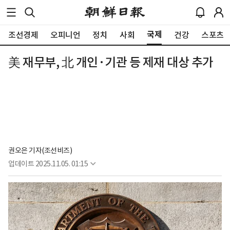
국제
조선경제
오피니언
정치
사회
건강
스포츠
美 재무부, 北 개인·기관 등 제재 대상 추가
권오은 기자(조선비즈)
업데이트
2025.11.05. 01:15