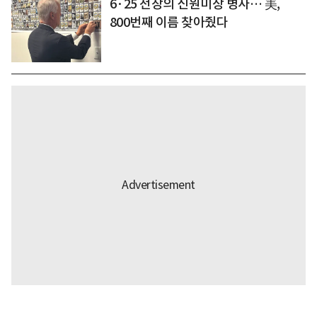
6·25 전장의 신원미상 병사… 美,
800번째 이름 찾아줬다