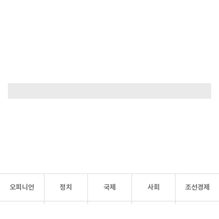
오피니언
정치
국제
사회
조선경제
문화·
조선
스포츠
건강
조선몰