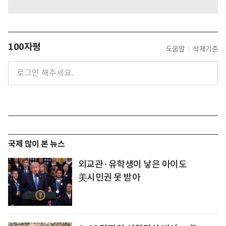
100자평
도움말
삭제기준
국제 많이 본 뉴스
외교관·유학생이 낳은 아이도
美시민권 못 받아