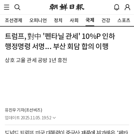
국제
조선경제
오피니언
정치
사회
건강
스포츠
트럼프, 對中 '펜타닐 관세' 10%P 인하
행정명령 서명... 부산 회담 합의 이행
상호 고율 관세 공방 1년 휴전
유진우 기자(조선비즈)
업데이트
2025.11.05. 19:52
도널드 트럼프 미국 대통령이 중국산 제품에 부과해온 ‘펜타