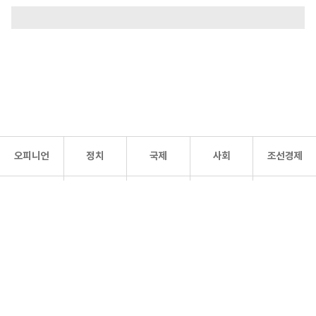
오피니언
정치
국제
사회
조선경제
문화·
조선
스포츠
건강
조선몰
연예
리더스
조선일보 공식 SNS
개인정보처리방침
사이트맵