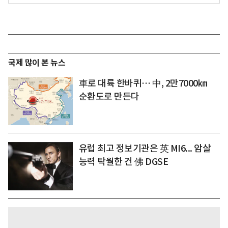
국제 많이 본 뉴스
車로 대륙 한바퀴… 中, 2만7000㎞
순환도로 만든다
유럽 최고 정보기관은 英 MI6... 암살
능력 탁월한 건 佛 DGSE