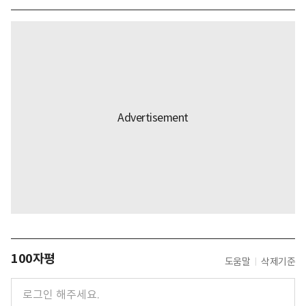
100자평
도움말
삭제기준