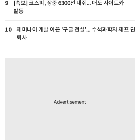
9
[속보] 코스피, 장중 6300선 내줘... 매도 사이드카
발동
10
제미나이 개발 이끈 '구글 전설'... 수석과학자 제프 딘
퇴사