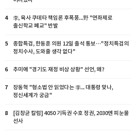
4
李, 육사 쿠데타 책임론 후폭풍...野 "연좌제로
출신학교 폐교" 반발
5
종합특검, 한동훈 의원 12일 출석 통보…"정치특검의
정치수사, 도와줄 생각 없다"
6
추미애 "경기도 재정 비상 상황" 선언, 왜?
7
장동혁 "형소법 안 읽었다는 李... 대통령 맞나,
정신세계가 궁금"
8
[김창균 칼럼] 4050 기득권 수호 정권, 2030엔 피눈물
선사