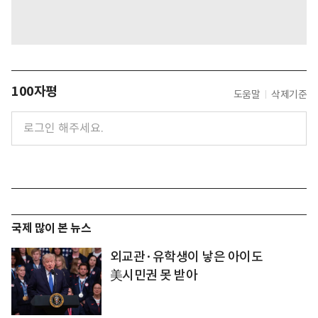
100자평
도움말
삭제기준
국제 많이 본 뉴스
외교관·유학생이 낳은 아이도
美시민권 못 받아