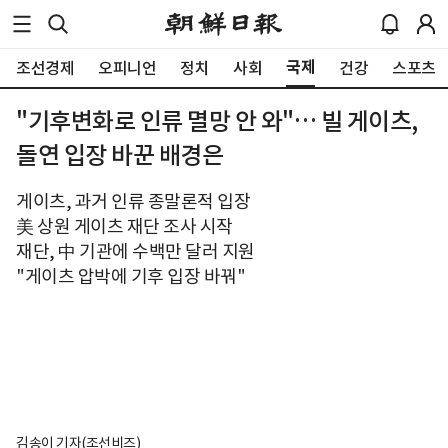
국제
조선경제
오피니언
정치
사회
건강
스포츠
"기후변화로 인류 멸망 안 와"… 빌 게이츠,
돌연 입장 바꾼 배경은
게이츠, 과거 인류 종말론적 입장
美 상원 게이츠 재단 조사 시작
재단, 中 기관에 수백만 달러 지원
"게이츠 압박에 기후 입장 바꿔"
김송이 기자(조선비즈)