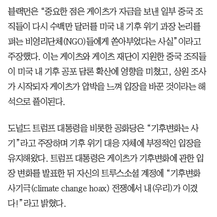
블랙먼은 “중요한 점은 게이츠가 자금을 보낸 일부 중국 조
직들이 다시 수백만 달러를 미국 내 기후 위기 과장 논리를
펴는 비영리단체(NGO)들에게 쏟아부었다는 사실”이라고
주장했다. 이는 게이츠와 게이츠 재단이 지원한 중국 조직들
이 미국 내 기후 공포 담론 확산에 영향을 미쳤고, 상원 조사
가 시작되자 게이츠가 압박을 느껴 입장을 바꾼 것이라는 해
석으로 풀이된다.
도널드 트럼프 대통령을 비롯한 공화당은 “기후변화는 사
기”라고 주장하며 기후 위기 대응 자체에 부정적인 입장을
유지해왔다. 트럼프 대통령은 게이츠가 기후변화에 관한 입
장 변화를 발표한 뒤 자신의 트루스소셜 계정에 “기후변화
사기극(climate change hoax) 전쟁에서 내(우리)가 이겼
다!”라고 밝혔다.