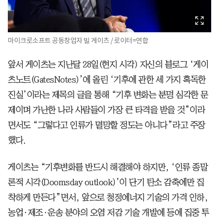
마이크로소프트 공동창업자 빌 게이츠 / 로이터=연합
앞서 게이츠는 지난달 28일(현지 시각) 자신의 블로그 ‘게이
츠노트(GatesNotes)’에 올린 ‘기후에 관한 세 가지 혹독한
진실’이라는 제목의 글을 통해 “기후 변화는 분명 심각한 문
제이며 가난한 나라 사람들이 가장 큰 타격을 받을 것”이라
면서도 “그렇다고 인류가 멸망할 정도는 아니다”라고 주장
했다.
게이츠는 “기후변화를 반드시 해결해야 하지만, ‘인류 종말
론적 시각(Doomsday outlook)’이 단기 탄소 감축에만 집
착하게 만든다”면서, 앞으로 청정에너지 기술의 가격 인하,
농업·제조·운송 분야의 오염 저감 기술 개발에 등에 집중 투