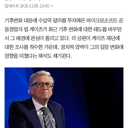
업데이트
2025.11.05. 13:41
기후변화 대응에 수십억 달러를 투자해온 마이크로소프트 공
동창업자 빌 게이츠가 최근 기후 변화에 대한 태도를 바꾸면
서 그 배경에 관심이 쏠리고 있다. 미 상원이 게이츠 재단에
대한 조사를 착수한 가운데, 정치적 압박이 그의 입장 변화에
영향을 미쳤다는 해석도 제기된다.