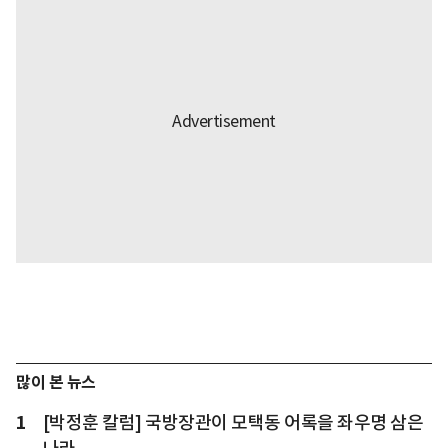
많이 본 뉴스
1
[박정훈 칼럼] 국방장관이 모택동 어록을 좌우명 삼은