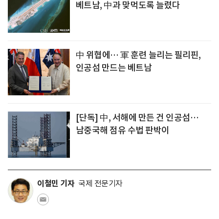
베트남, 中과 맞먹도록 늘렸다
中 위협에… 軍 훈련 늘리는 필리핀,
인공섬 만드는 베트남
[단독] 中, 서해에 만든 건 인공섬…
남중국해 점유 수법 판박이
이철민 기자
국제 전문기자