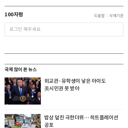
100자평
도움말
삭제기준
국제 많이 본 뉴스
외교관·유학생이 낳은 아이도
美시민권 못 받아
밥상 덮친 극한더위… 히트플레이션
공포