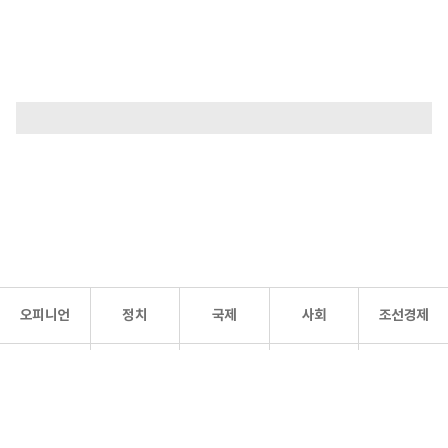
오피니언
정치
국제
사회
조선경제
문화·
조선
스포츠
건강
조선몰
연예
리더스
조선일보 공식 SNS