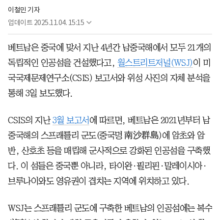
이철민 기자
업데이트
2025.11.04. 15:15
베트남은 중국에 맞서 지난 4년간 남중국해에서 모두 21개의
독립적인 인공섬을 건설했다고,
월스트리트저널(WSJ)
이 미
국국제문제연구소(CSIS) 보고서와 위성 사진의 자체 분석을
통해 3일 보도했다.
CSIS의 지난
3월 보고서
에 따르면, 베트남은 2021년부터 남
중국해의 스프래틀리 군도(중국명 南沙群島)에 암초와 암
반, 산호초 등을 매립해 군사적으로 강화된 인공섬을 구축했
다. 이 섬들은 중국뿐 아니라, 타이완·필리핀·말레이시아·
브루나이와도 영유권이 겹치는 지역에 위치하고 있다.
WSJ는 스프래틀리 군도에 구축한 베트남의 인공섬에는 복수