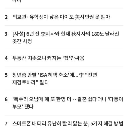
나라
2
외교관·유학생이 낳은 아이도 美시민권 못 받아
3
[사설] 6년 전 李지사와 현재 秋지사의 180도 달라진
곳간 사정
4
부동산 치솟으니 커지는 '집'안싸움
5
청년층 반발 'ISA 혜택 축소'에... 李 "전면
재검토하라" 질타
6
'독수리 오남매'에 또 한명 더… 결혼 싫다더니 '다둥이
부모' 됐다
7
스마트폰 배터리 유난히 빨리 닳는 분, 5가지 해결 방법