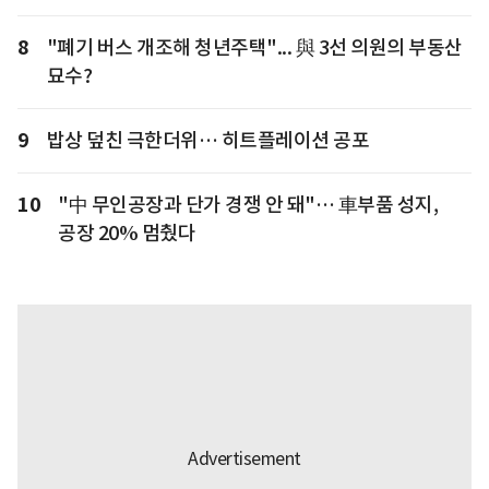
8
"폐기 버스 개조해 청년주택"... 與 3선 의원의 부동산
묘수?
9
밥상 덮친 극한더위… 히트플레이션 공포
10
"中 무인공장과 단가 경쟁 안 돼"… 車부품 성지,
공장 20% 멈췄다