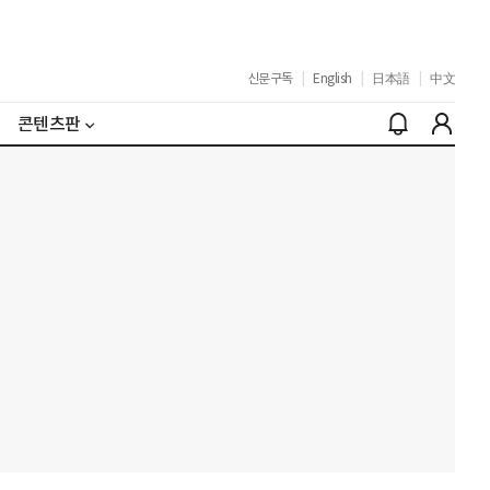
신문구독
|
English
|
日本語
|
中文
콘텐츠판