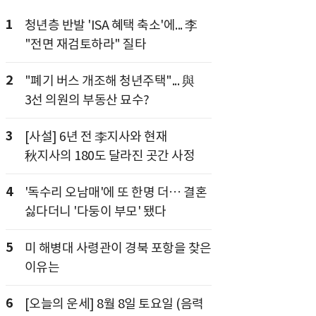
1
청년층 반발 'ISA 혜택 축소'에... 李
"전면 재검토하라" 질타
2
"폐기 버스 개조해 청년주택"... 與
3선 의원의 부동산 묘수?
3
[사설] 6년 전 李지사와 현재
秋지사의 180도 달라진 곳간 사정
4
'독수리 오남매'에 또 한명 더… 결혼
싫다더니 '다둥이 부모' 됐다
5
미 해병대 사령관이 경북 포항을 찾은
이유는
6
[오늘의 운세] 8월 8일 토요일 (음력