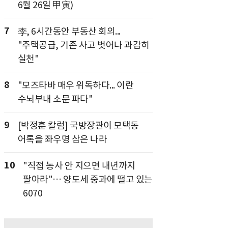
6월 26일 甲寅)
7
李, 6시간동안 부동산 회의...
"주택공급, 기존 사고 벗어나 과감히
실천"
8
"모즈타바 매우 위독하다... 이란
수뇌부내 소문 파다"
9
[박정훈 칼럼] 국방장관이 모택동
어록을 좌우명 삼은 나라
10
"직접 농사 안 지으면 내년까지
팔아라"… 양도세 중과에 떨고 있는
6070