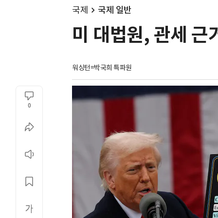
국제
국제 일반
미 대법원, 관세 근
워싱턴=박국희 특파원
0