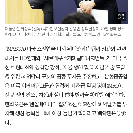
대통령실 위성락(왼쪽) 국가안보실장과 김용범 정책실장이 29일 경북 경주
APEC미디어센터에서 한미 정상회담 결과를 브리핑하고 있다./연합뉴스
‘MASGA(미국 조선업을 다시 위대하게)’ 협력 성과와 관련
해서는 HD현대와 ‘세르베루스캐피털매니지먼트’가 미국 조
선소 현대화와 공급망 강화, 자율 항해 및 디지털 기술 도입
을 위한 50억달러 규모의 공동 투자를 추진하고, 삼성중공업
은 미국 비거마린그룹과 협력해 미 해군 함정 정비(MRO),
신규 선박 건조, 자동화 설비 분야 협력을 확대할 예정이다.
한화오션은 펜실베이니아 필리조선소 확장에 50억달러를 투
자해 생산 능력을 10배 이상 늘릴 계획이라고 백악관은 밝혔
다.