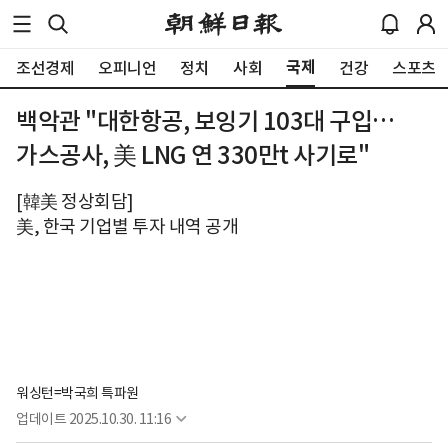
국제
조선경제
오피니언
정치
사회
건강
스포츠
백악관 "대한항공, 보잉기 103대 구입…
가스공사, 美 LNG 연 330만t 사기로"
[韓美 정상회담]
美, 한국 기업별 투자 내역 공개
워싱턴=박국희 특파원
업데이트
2025.10.30. 11:16