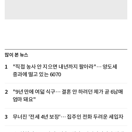
많이 본 뉴스
1
"직접 농사 안 지으면 내년까지 팔아라"… 양도세
중과에 떨고 있는 6070
2
"9년 만에 여덟 식구… 결혼 안 하려던 제가 곧 6남매
엄마 돼요"
3
무너진 '전세 4년 보장'… 집주인 전화 두려운 세입자