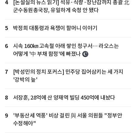
4
[논설실의 뉴스 읽기] 석유·식량·장난감까지 총괄 北
군수동원총국장, 유일하게 숙청 안 됐다
5
박정희 대통령과 욕쟁이 할머니 이야기
6
시속 160㎞ 고속철 아래 쌓인 청구서… 라오스는
어떻게 '中 부채 함정'에 빠졌나
7
[박성민의 정치 포커스] 민주당 집어삼키는 세 가지
'강박의 늪'
8
서장훈, 28억에 산 양재역 빌딩 450억에 내놨다
9
'부동산세 역풍' 비상 걸린 與 서울 의원들 "정부안
수정해야"