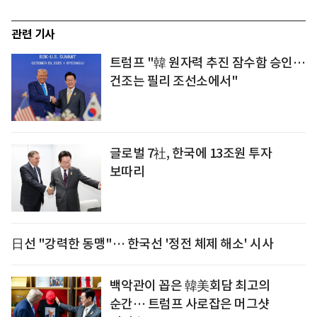
관련 기사
트럼프 "韓 원자력 추진 잠수함 승인…
건조는 필리 조선소에서"
글로벌 7社, 한국에 13조원 투자
보따리
日선 "강력한 동맹"… 한국선 '정전 체제 해소' 시사
백악관이 꼽은 韓美회담 최고의
순간… 트럼프 사로잡은 머그샷