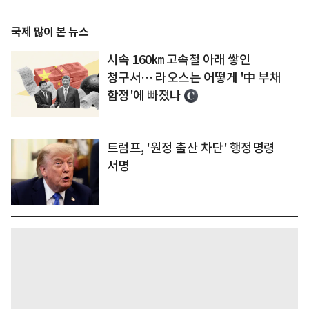
국제 많이 본 뉴스
시속 160㎞ 고속철 아래 쌓인
청구서… 라오스는 어떻게 '中 부채
함정'에 빠졌나
트럼프, '원정 출산 차단' 행정명령
서명