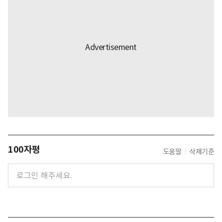
100자평
도움말
삭제기준