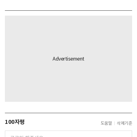
100자평
도움말
삭제기준