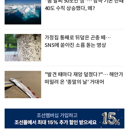
"봄 날씨 50도인 셈"… 남극 기온 한때
40도 수직 상승했다, 왜?
가정집 통째로 뒤덮은 곤충 떼…
SNS에 쏟아진 소름 돋는 영상
"발견 때마다 재앙 덮쳤다?"… 해안가
떠밀려 온 '종말의 날' 거대어