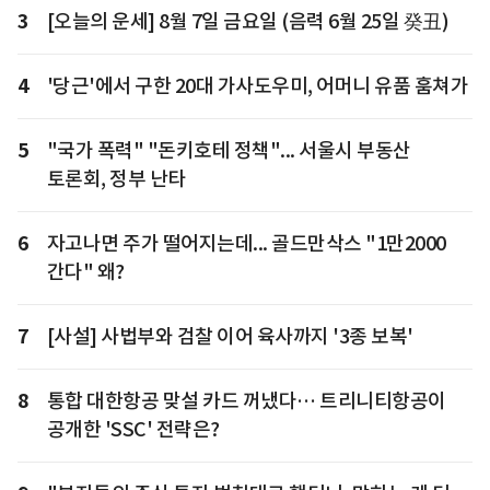
3
[오늘의 운세] 8월 7일 금요일 (음력 6월 25일 癸丑)
4
'당근'에서 구한 20대 가사도우미, 어머니 유품 훔쳐가
5
"국가 폭력" "돈키호테 정책"... 서울시 부동산
토론회, 정부 난타
6
자고나면 주가 떨어지는데... 골드만삭스 "1만2000
간다" 왜?
7
[사설] 사법부와 검찰 이어 육사까지 '3종 보복'
8
통합 대한항공 맞설 카드 꺼냈다… 트리니티항공이
공개한 'SSC' 전략은?