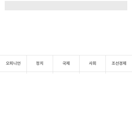
오피니언
정치
국제
사회
조선경제
문화·
조선
스포츠
건강
조선몰
연예
리더스
조선일보 공식 SNS
개인정보처리방침
사이트맵