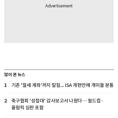
많이 본 뉴스
1
기존 '절세 계좌'까지 칼질... ISA 개편안에 개미들 분통
2
축구협회 '성접대' 감사보고서 나왔다… 월드컵·
올림픽 심판 포함